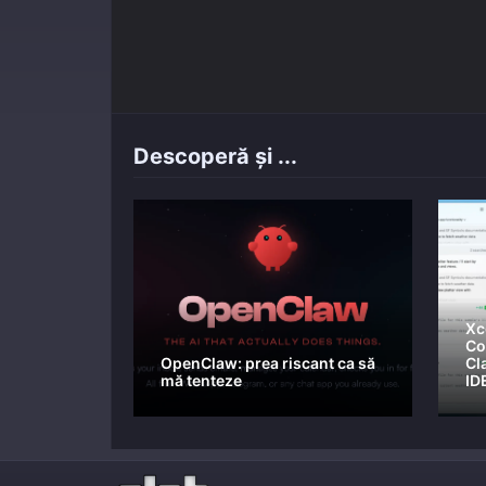
Descoperă și ...
Xc
Co
OpenClaw: prea riscant ca să
Cl
mă tenteze
ID