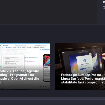
n
ode 26.3 aduce „Agentic
ding”: Programare cu
Fedora pe Surface Pro cu
aude și OpenAI direct din
Linux Surface: Performanță
E
stabilitate fără compromisu