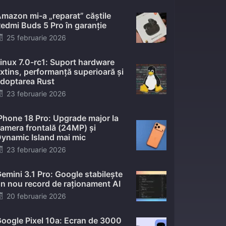
mazon mi-a „reparat” căștile
edmi Buds 5 Pro în garanție
Posted
25 februarie 2026
on
inux 7.0-rc1: Suport hardware
xtins, performanță superioară și
doptarea Rust
Posted
23 februarie 2026
on
Phone 18 Pro: Upgrade major la
amera frontală (24MP) și
ynamic Island mai mic
Posted
23 februarie 2026
on
emini 3.1 Pro: Google stabilește
n nou record de raționament AI
Posted
20 februarie 2026
on
oogle Pixel 10a: Ecran de 3000