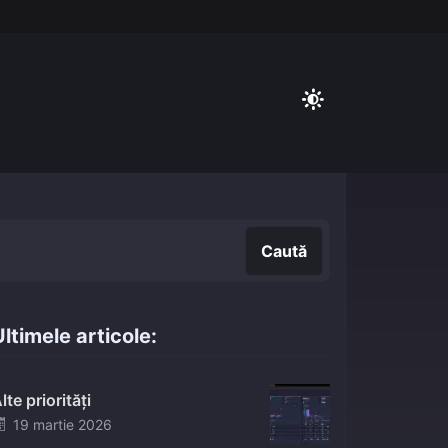
Caută
Caută
ltimele articole:
lte priorități
Posted
19 martie 2026
on