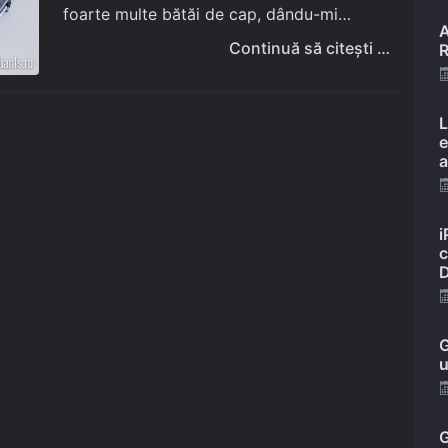
foarte multe bătăi de cap, dându-mi
A
posibilitatea de a scoate de pe un
Continuă să citești …
R
HandyDrive, înainte de a fi…
L
e
a
i
c
D
G
u
G