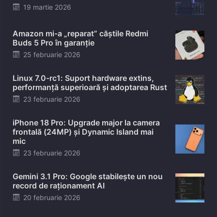
Posted
19 martie 2026
on
Amazon mi-a „reparat” căștile Redmi
Buds 5 Pro în garanție
Posted
25 februarie 2026
on
Linux 7.0-rc1: Suport hardware extins,
performanță superioară și adoptarea Rust
Posted
23 februarie 2026
on
iPhone 18 Pro: Upgrade major la camera
frontală (24MP) și Dynamic Island mai
mic
Posted
23 februarie 2026
on
Gemini 3.1 Pro: Google stabilește un nou
record de raționament AI
Posted
20 februarie 2026
on