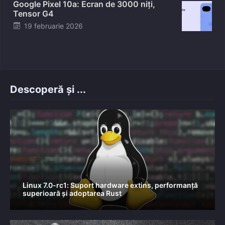
Google Pixel 10a: Ecran de 3000 niți,
Tensor G4
Posted
19 februarie 2026
on
Descoperă și ...
Linux 7.0-rc1: Suport hardware extins, performanță
superioară și adoptarea Rust