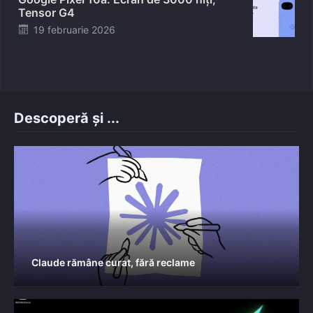
Tensor G4
Posted
19 februarie 2026
on
Descoperă și ...
Claude rămâne curat, fără reclame