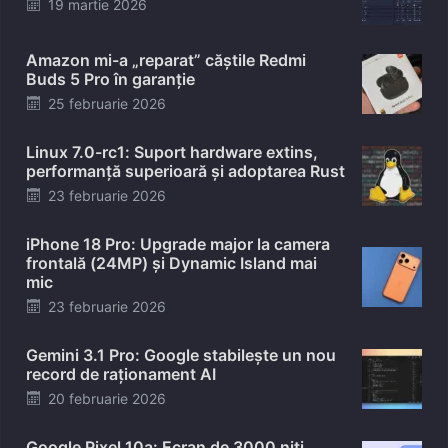
Posted
19 martie 2026
on
Amazon mi-a „reparat” căștile Redmi
Buds 5 Pro în garanție
Posted
25 februarie 2026
on
Linux 7.0-rc1: Suport hardware extins,
performanță superioară și adoptarea Rust
Posted
23 februarie 2026
on
iPhone 18 Pro: Upgrade major la camera
frontală (24MP) și Dynamic Island mai
mic
Posted
23 februarie 2026
on
Gemini 3.1 Pro: Google stabilește un nou
record de raționament AI
Posted
20 februarie 2026
on
Google Pixel 10a: Ecran de 3000 niți,