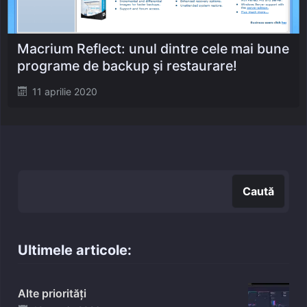
Macrium Reflect: unul dintre cele mai bune
programe de backup și restaurare!
Posted
11 aprilie 2020
on
Caută
Caută
Ultimele articole:
Alte priorități