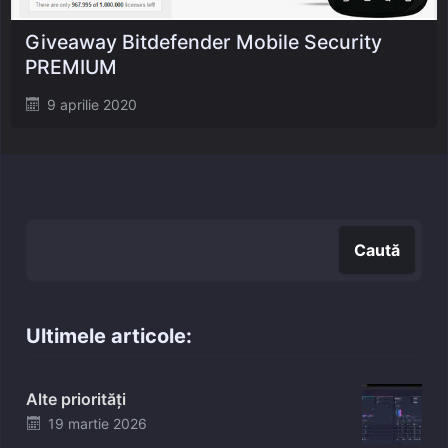
Giveaway Bitdefender Mobile Security
PREMIUM
Posted
9 aprilie 2020
on
Caută
Caută
Ultimele articole:
Alte priorități
Posted
19 martie 2026
on