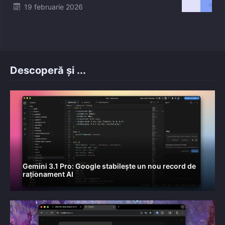
Posted
19 februarie 2026
on
Descoperă și ...
Gemini 3.1 Pro: Google stabilește un nou record de
raționament AI