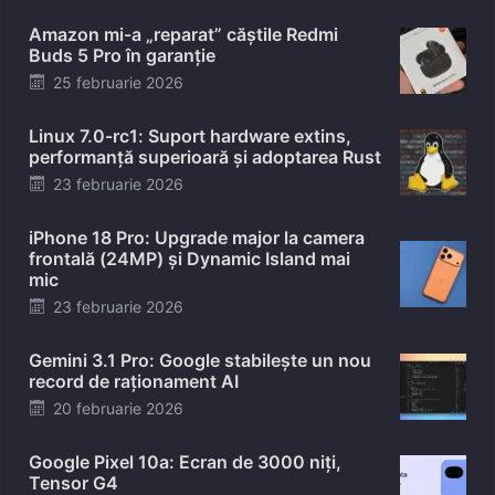
Amazon mi-a „reparat” căștile Redmi
Buds 5 Pro în garanție
Posted
25 februarie 2026
on
Linux 7.0-rc1: Suport hardware extins,
performanță superioară și adoptarea Rust
Posted
23 februarie 2026
on
iPhone 18 Pro: Upgrade major la camera
frontală (24MP) și Dynamic Island mai
mic
Posted
23 februarie 2026
on
Gemini 3.1 Pro: Google stabilește un nou
record de raționament AI
Posted
20 februarie 2026
on
Google Pixel 10a: Ecran de 3000 niți,
Tensor G4