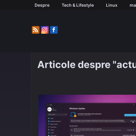
Skip
Despre
Tech & Lifestyle
Linux
ma
to
content
Articole despre "act