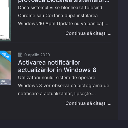
utilizând Chrome și Cortana
Dacă sistemul vi se blochează folosind
Chrome sau Cortana după instalarea
Windows 10 April Update nu vă panicați
foarte tare, nu e vorba de un virus, ci de
Continuă să citești …
un un bug recunoscut…
Posted
9 aprilie 2020
Activarea notificărilor
on
actualizărilor în Windows 8
Utilizatorii noului sistem de operare
Windows 8 vor observa că pictograma de
notificare a actualizărilor, lipsește.
Utilizatorii de Windows 7 sau a versiunilor
Continuă să citești …
anterioare, aveau în bara de activități
aceste notificări, ori…