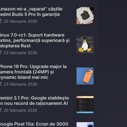
mazon mi-a „reparat” căștile
edmi Buds 5 Pro în garanție
Posted
25 februarie 2026
on
inux 7.0-rc1: Suport hardware
xtins, performanță superioară și
doptarea Rust
Posted
23 februarie 2026
on
Phone 18 Pro: Upgrade major la
amera frontală (24MP) și
ynamic Island mai mic
Posted
23 februarie 2026
on
emini 3.1 Pro: Google stabilește
n nou record de raționament AI
Posted
20 februarie 2026
on
oogle Pixel 10a: Ecran de 3000