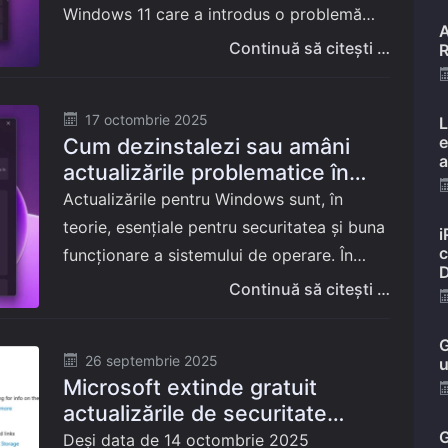
Windows 11 care a introdus o problemă
A
neașteptată și frustrantă pentru
Continuă să citești …
R
dezvoltatori: funcționalitatea localhost a
încetat să mai răspundă corect.…
Posted
17 octombrie 2025
L
e
Cum dezinstalezi sau amâni
on
a
actualizările problematice în
Windows 11
Actualizările pentru Windows sunt, în
teorie, esențiale pentru securitatea și buna
i
c
funcționare a sistemului de operare. În
D
practică, însă, se întâmplă uneori ca un
Continuă să citești …
update livrat de Microsoft să provoace
mai multe…
G
Posted
26 septembrie 2025
u
Microsoft extinde gratuit
on
actualizările de securitate
pentru Windows 10
G
Deși data de 14 octombrie 2025