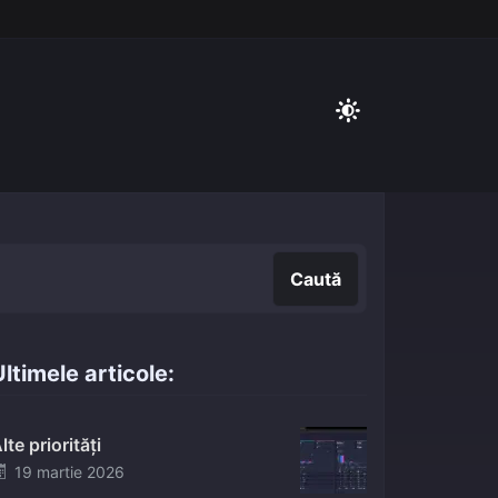
Caută
Caută
ltimele articole:
lte priorități
Posted
19 martie 2026
on