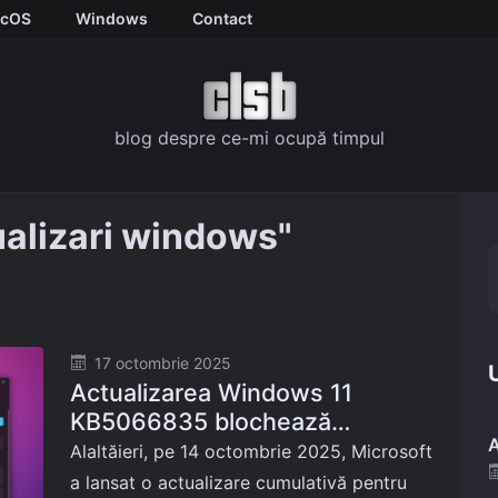
cOS
Windows
Contact
blog despre ce-mi ocupă timpul
ualizari windows"
Posted
17 octombrie 2025
U
Actualizarea Windows 11
on
KB5066835 blochează
A
localhost: soluții și metode de
Alaltăieri, pe 14 octombrie 2025, Microsoft
reparare
a lansat o actualizare cumulativă pentru