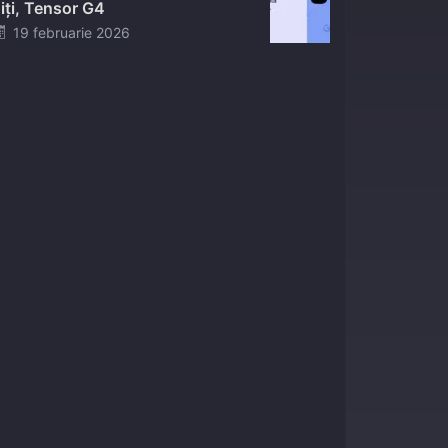
iți, Tensor G4
Posted
19 februarie 2026
on