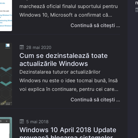
n
marchează oficial finalul suportului pentru
Windows 10, Microsoft a confirmat că
utilizatorii vor putea prelungi gratuit
Continuă să citești …
durata de viață a sistemelor de operare
prin programul Extended…
Posted
28 mai 2020
Cum se dezinstalează toate
on
actualizările Windows
Dezinstalarea tuturor actualizărilor
Windows nu este o idee tocmai bună, însă
voi explica în continuare, pentru cei care
știți ce urmează să faceți, pașii de parcurs
Continuă să citești …
pentru eliminarea fără excepție a tuturor…
Posted
5 mai 2018
Windows 10 April 2018 Update
on
provoacă blocarea sistemelor