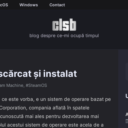
cOS
Windows
Contact
blog despre ce-mi ocupă timpul
cărcat și instalat
am Machine
,
#SteamOS
U
re ce este vorba, e un sistem de operare bazat pe
 Corporation, compania aflată în spatele
A
 (cunoscută mai ales pentru dezvoltarea mai
Rolul acestui sistem de operare este acela de a