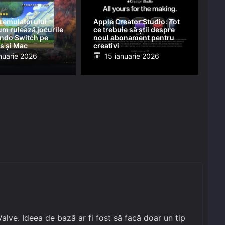
 emulatorului
Apple Creator Studio: Tot
m rulează jocurile
ce trebuie să știi despre
endo Switch pe
noul abonament pentru
 și Mac
creativi
ed
Posted
nuarie 2026
15 ianuarie 2026
on
alve. Ideea de bază ar fi fost să facă doar un tip