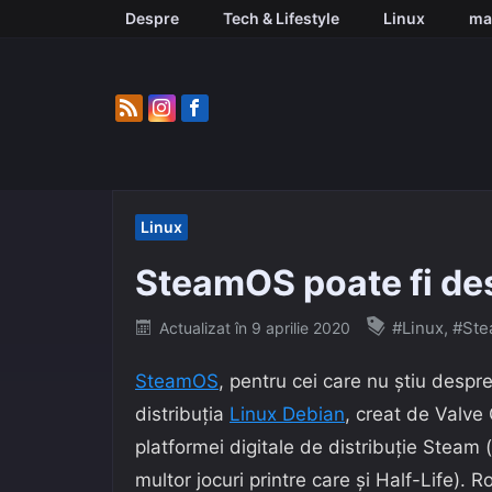
Skip
Despre
Tech & Lifestyle
Linux
ma
to
content
Linux
SteamOS poate fi des
Posted
#Linux
,
#Ste
Actualizat în
9 aprilie 2020
on
SteamOS
, pentru cei care nu știu desp
distribuția
Linux Debian
, creat de Valve
platformei digitale de distribuție Steam
multor jocuri printre care și Half-Life). 