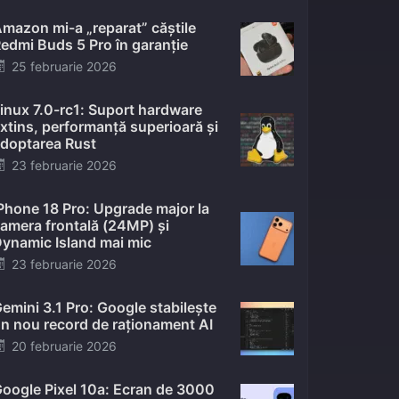
mazon mi-a „reparat” căștile
edmi Buds 5 Pro în garanție
Posted
25 februarie 2026
on
inux 7.0-rc1: Suport hardware
xtins, performanță superioară și
doptarea Rust
Posted
23 februarie 2026
on
Phone 18 Pro: Upgrade major la
amera frontală (24MP) și
ynamic Island mai mic
Posted
23 februarie 2026
on
emini 3.1 Pro: Google stabilește
n nou record de raționament AI
Posted
20 februarie 2026
on
oogle Pixel 10a: Ecran de 3000