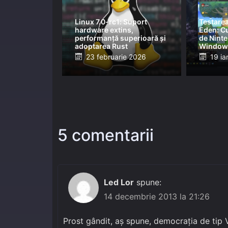
Linux 7.0-rc1: Suport
Testarea
hardware extins,
Eden: Cu
performanță superioară și
de Nint
adoptarea Rust
Windows
Posted
Post
23 februarie 2026
19 ia
on
on
5 comentarii
Led Lor
spune:
14 decembrie 2013 la 21:26
Prost gândit, aş spune, democraţia de tip V