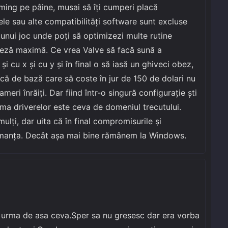
ming pe pâine, musai să îţi cumperi placă
ele sau alte compatibilităţi software sunt excluse
a unui joc unde poţi să optimizezi multe rutine
teză maximă. Ce vrea Valve să facă sună a
i cu x şi cu y şi în final o să iasă un ghiveci obez,
ă de bază care să coste în jur de 150 de dolari nu
eri înrăiţi. Dar fiind într-o singură configuraţie şti
ema driverelor este ceva de domeniul trecutului.
ulţi, dar uita că în final compromisurile şi
ormanţa. Decât aşa mai bine rămânem la Windows.
 urma de asa ceva.Sper sa nu gresesc dar era vorba