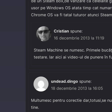
de un Steam Box,de vanzare ca celelalte 
usor pe Windows OS atata timp cat numarul
Chrome OS va fi tatal tuturor atunci SteamO
Cristian
spune:
16 decembrie 2013 la 11:19
Steam Machine se numesc. Primele bucăți 
testare. Iar aici ai video-ul de punere în f
undead.dingo
spune:
18 decembrie 2013 la 16:05
Multumesc pentru corectie dar,totusi,se n
tine.