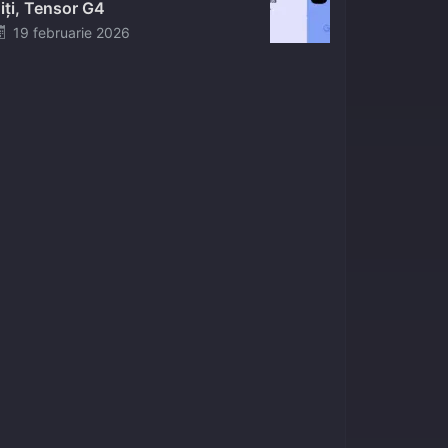
iți, Tensor G4
Posted
19 februarie 2026
on