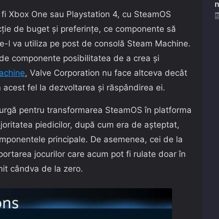
n
r fi Xbox One sau Playstation 4, cu SteamOS
ncție de buget și preferințe, ce componente să
e-l va utiliza pe post de consolă Steam Machine.
t de componente posibilitatea de a crea și
achine
, Valve Corporation nu face altceva decât
acest fel la dezvoltarea și răspândirea ei.
rcurgă pentru transformarea SteamOS în platforma
joritatea piedicilor, după cum era de așteptat,
componentele principale. De asemenea, cei de la
ortarea jocurilor care acum pot fi rulate doar în
it cândva de la zero.