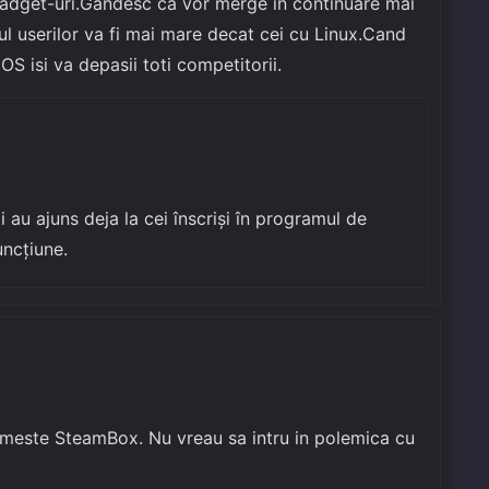
gadget-uri.Gandesc ca vor merge in continuare mai
 userilor va fi mai mare decat cei cu Linux.Cand
S isi va depasii toti competitorii.
au ajuns deja la cei înscriși în programul de
uncțiune.
umeste SteamBox. Nu vreau sa intru in polemica cu