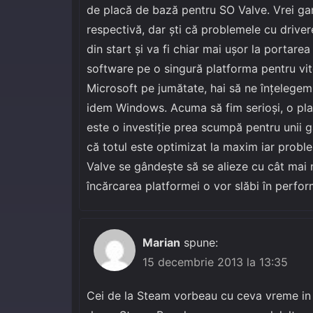
de placă de bază pentru SO Valve. Vrei ga
respectivă, dar şti că problemele cu driver
din start şi va fi chiar mai uşor la portare
software pe o singură platforma pentru vi
Microsoft pe jumătate, hai să ne înţelegem ş
idem Windows. Acuma să fim serioşi, o plac
este o investiţie prea scumpă pentru unii gam
că totul este optimizat la maxim iar probl
Valve se gândeşte să se alieze cu cât mai m
încărcarea platformei o vor slăbi în perf
Marian
spune:
15 decembrie 2013 la 13:35
Cei de la Steam vorbeau cu ceva vreme in