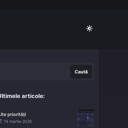
Caută
Caută
ltimele articole:
lte priorități
Posted
19 martie 2026
on