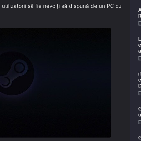
utilizatorii să fie nevoiți să dispună de un PC cu
A
R
L
e
a
i
c
D
G
u
G