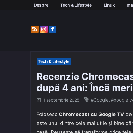
Skip
Despre
Tech & Lifestyle
Linux
ma
to
content
Tech & Lifestyle
Recenzie Chromecas
după 4 ani: Încă meri
Posted
#Google
,
#google tv
1 septembrie 2025
on
Folosesc
Chromecast cu Google TV
de 
este unul dintre cele mai utile și bine 
casă. Reușește să transforme orice telev