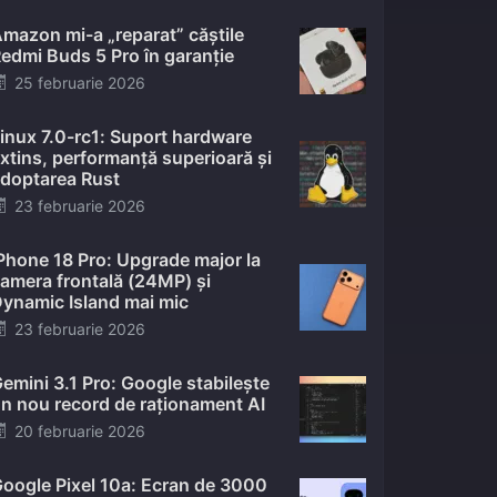
mazon mi-a „reparat” căștile
edmi Buds 5 Pro în garanție
Posted
25 februarie 2026
on
inux 7.0-rc1: Suport hardware
xtins, performanță superioară și
doptarea Rust
Posted
23 februarie 2026
on
Phone 18 Pro: Upgrade major la
amera frontală (24MP) și
ynamic Island mai mic
Posted
23 februarie 2026
on
emini 3.1 Pro: Google stabilește
n nou record de raționament AI
Posted
20 februarie 2026
on
oogle Pixel 10a: Ecran de 3000