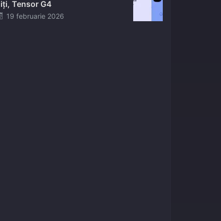
iți, Tensor G4
Posted
19 februarie 2026
on