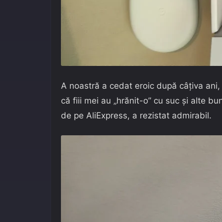
A noastră a cedat eroic după câțiva ani, d
că fiii mei au „hrănit-o” cu suc și alte bu
de pe AliExpress, a rezistat admirabil.