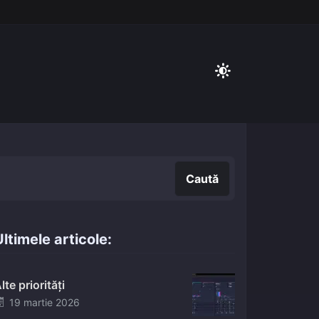
Caută
Caută
ltimele articole:
lte priorități
Posted
19 martie 2026
on