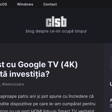
cOS
Windows
Contact
blog despre ce-mi ocupă timpul
t cu Google TV (4K)
tă investiția?
U
,
#televizoare
aproape patru ani și pot spune cu încredere că
A
gândite dispozitive pe care le-am cumpărat pentru
izor cu un port HDMI într-un Smart TV veritabil,