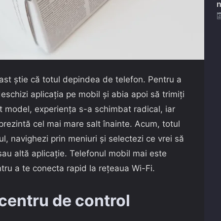
n
t știe că totul depindea de telefon. Pentru a
schizi aplicația pe mobil și abia apoi să trimiți
t model, experiența s-a schimbat radical, iar
rezintă cel mai mare salt înainte. Acum, totul
rul, navighezi prin meniuri și selectezi ce vrei să
sau altă aplicație. Telefonul mobil mai este
ntru a te conecta rapid la rețeaua Wi-Fi.
centru de control