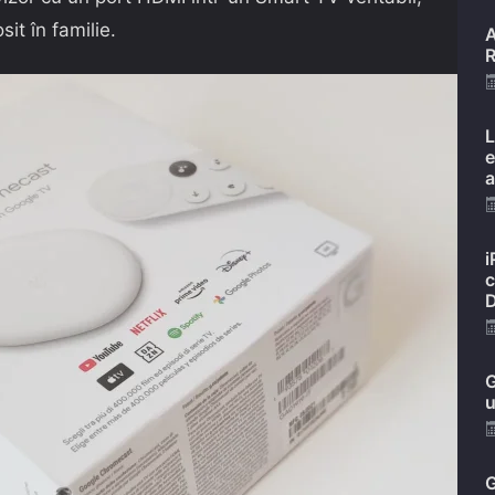
sit în familie.
A
R
L
e
a
i
c
D
G
u
G