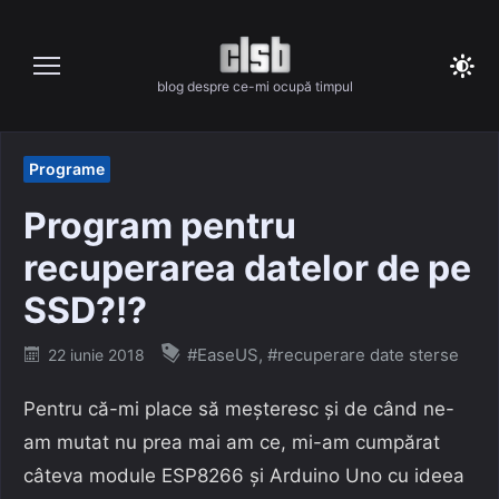
Skip
to
content
blog despre ce-mi ocupă timpul
Programe
Program pentru
recuperarea datelor de pe
SSD?!?
Posted
#EaseUS
,
#recuperare date sterse
22 iunie 2018
on
Pentru că-mi place să meșteresc și de când ne-
am mutat nu prea mai am ce, mi-am cumpărat
câteva module ESP8266 și Arduino Uno cu ideea