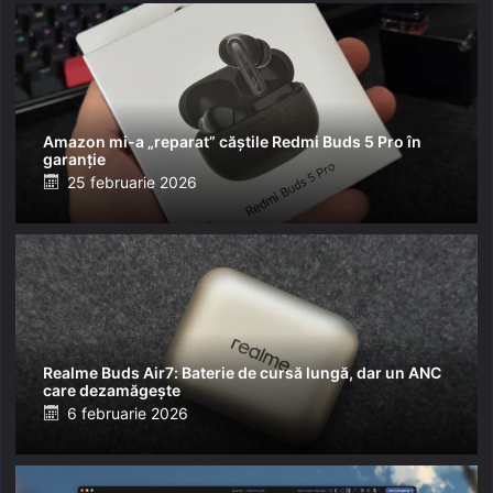
Amazon mi-a „reparat” căștile Redmi Buds 5 Pro în
garanție
Posted
25 februarie 2026
on
Realme Buds Air7: Baterie de cursă lungă, dar un ANC
care dezamăgește
Posted
6 februarie 2026
on