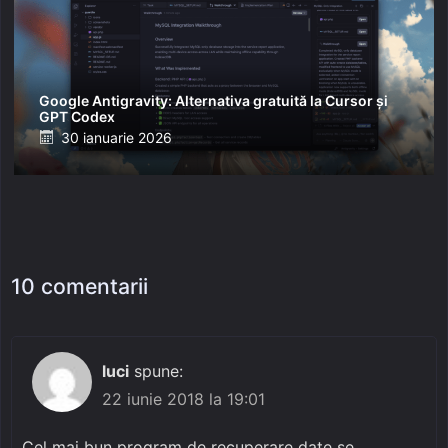
Google Antigravity: Alternativa gratuită la Cursor și
GPT Codex
Posted
30 ianuarie 2026
on
10 comentarii
luci
spune:
22 iunie 2018 la 19:01
Cel mai bun program de recuperare date se