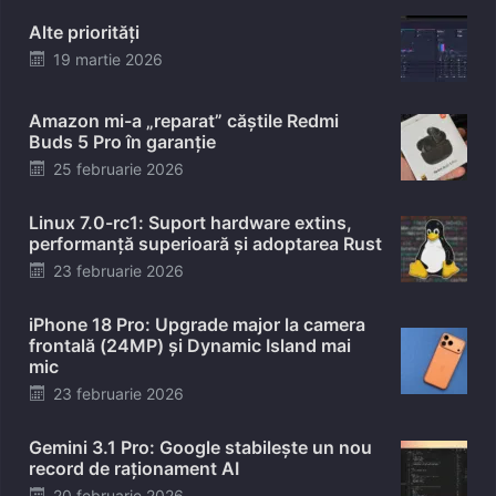
Alte priorități
Posted
19 martie 2026
on
Amazon mi-a „reparat” căștile Redmi
Buds 5 Pro în garanție
Posted
25 februarie 2026
on
Linux 7.0-rc1: Suport hardware extins,
performanță superioară și adoptarea Rust
Posted
23 februarie 2026
on
iPhone 18 Pro: Upgrade major la camera
frontală (24MP) și Dynamic Island mai
mic
Posted
23 februarie 2026
on
Gemini 3.1 Pro: Google stabilește un nou
record de raționament AI
Posted
20 februarie 2026