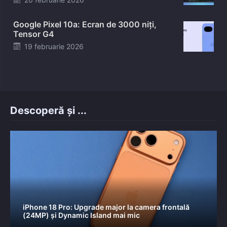
on
Google Pixel 10a: Ecran de 3000 niți,
Tensor G4
Posted
19 februarie 2026
on
Descoperă și ...
iPhone 18 Pro: Upgrade major la camera frontală
(24MP) și Dynamic Island mai mic