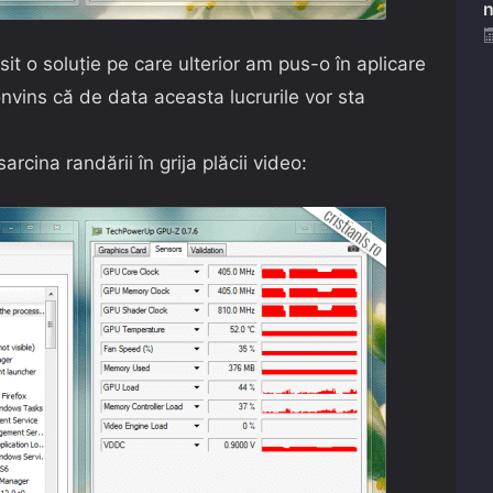
n
t o soluție pe care ulterior am pus-o în aplicare
onvins că de data aceasta lucrurile vor sta
rcina randării în grija plăcii video: