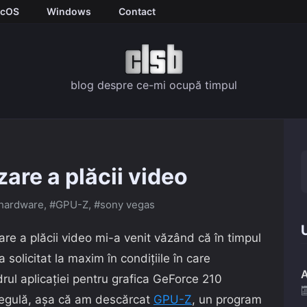
cOS
Windows
Contact
blog despre ce-mi ocupă timpul
are a plăcii video
 hardware
,
#GPU-Z
,
#sony vegas
U
re a plăcii video mi-a venit văzând că în timpul
a solicitat la maxim în condițiile în care
A
rul aplicației pentru grafica GeForce 210
 regulă, așa că am descărcat
GPU-Z
, un program