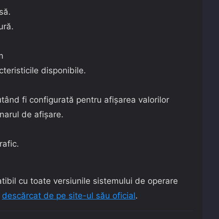
să.
ură.
m
teristicile disponibile.
utând fi configurată pentru afișarea valorilor
arul de afișare.
rafic.
bil cu toate versiunile sistemului de operare
i
descărcat de pe site-ul său oficial
.