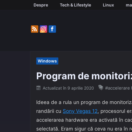
Skip
Despre
Tech & Lifestyle
Linux
ma
to
content
Windows
Program de monitoriz
Posted
#accelerare
Actualizat în
9 aprilie 2020
on
Ideea de a rula un program de monitoriza
randării cu
Sony Vegas 12
, procesorul er
accelerarea hardware era activată în cad
selectată. Eram sigur că ceva nu era în