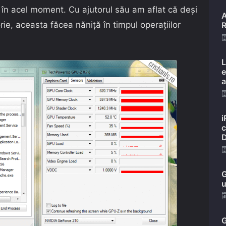
n acel moment. Cu ajutorul său am aflat că deși
A
rie, aceasta făcea năniță în timpul operațiilor
R
L
e
a
i
c
D
G
u
G