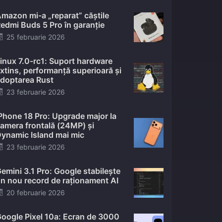
mazon mi-a „reparat” căștile
edmi Buds 5 Pro în garanție
Posted
25 februarie 2026
on
inux 7.0-rc1: Suport hardware
xtins, performanță superioară și
doptarea Rust
Posted
23 februarie 2026
on
Phone 18 Pro: Upgrade major la
amera frontală (24MP) și
ynamic Island mai mic
Posted
23 februarie 2026
on
emini 3.1 Pro: Google stabilește
n nou record de raționament AI
Posted
20 februarie 2026
on
oogle Pixel 10a: Ecran de 3000