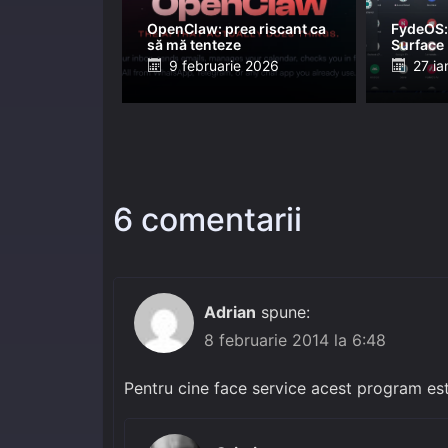
OpenClaw: prea riscant ca
FydeOS:
să mă tenteze
Surface
Posted
Post
9 februarie 2026
27 ia
on
on
6 comentarii
Adrian
spune:
8 februarie 2014 la 6:48
Pentru cine face service acest program est