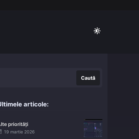
Caută
Caută
ltimele articole:
lte priorități
Posted
19 martie 2026
on