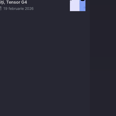
iți, Tensor G4
Posted
19 februarie 2026
on