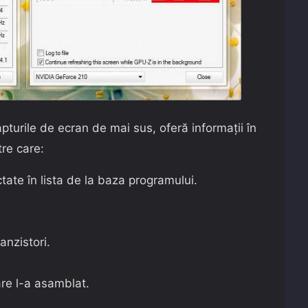
turile de ecran de mai sus, oferă informații în
tre care:
ctate în lista de la baza programului.
anzistori.
are l-a asamblat.