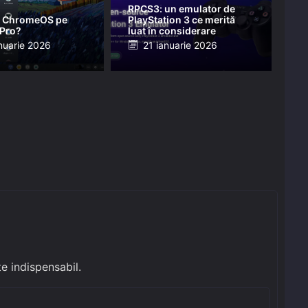
RPCS3: un emulator de
 ChromeOS pe
PlayStation 3 ce merită
 Pro?
luat în considerare
ed
Posted
nuarie 2026
21 ianuarie 2026
on
e indispensabil.