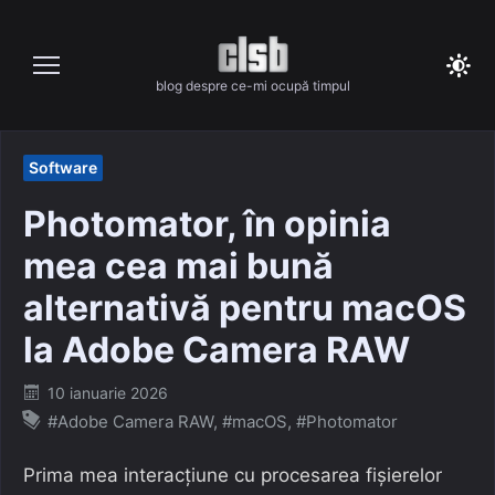
Skip
to
content
blog despre ce-mi ocupă timpul
Software
Photomator, în opinia
mea cea mai bună
alternativă pentru macOS
la Adobe Camera RAW
Posted
10 ianuarie 2026
on
#Adobe Camera RAW
,
#macOS
,
#Photomator
Prima mea interacțiune cu procesarea fișierelor