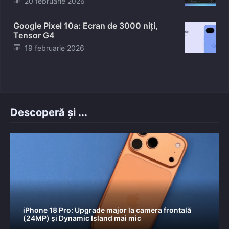
20 februarie 2026
on
Google Pixel 10a: Ecran de 3000 niți,
Tensor G4
Posted
19 februarie 2026
on
Descoperă și ...
iPhone 18 Pro: Upgrade major la camera frontală
(24MP) și Dynamic Island mai mic