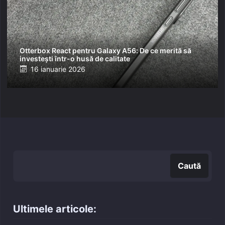
Otterbox React pentru Galaxy A56: De ce merită să
investești într-o husă de calitate
Posted
16 ianuarie 2026
on
Caută
Caută
Ultimele articole: