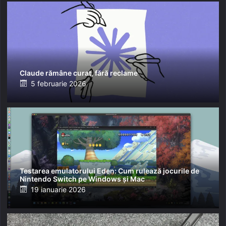
Claude rămâne curat, fără reclame
Posted
5 februarie 2026
on
Testarea emulatorului Eden: Cum rulează jocurile de
Nintendo Switch pe Windows și Mac
Posted
19 ianuarie 2026
on