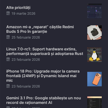
Alte priorități
Posted
19 martie 2026
on
Amazon mi-a „reparat” căștile Redmi
Buds 5 Pro în garanție
Posted
25 februarie 2026
on
Linux 7.0-rc1: Suport hardware extins,
performanță superioară și adoptarea Rust
Posted
23 februarie 2026
on
iPhone 18 Pro: Upgrade major la camera
frontală (24MP) și Dynamic Island mai
mic
Posted
23 februarie 2026
on
Gemini 3.1 Pro: Google stabilește un nou
record de raționament AI
Posted