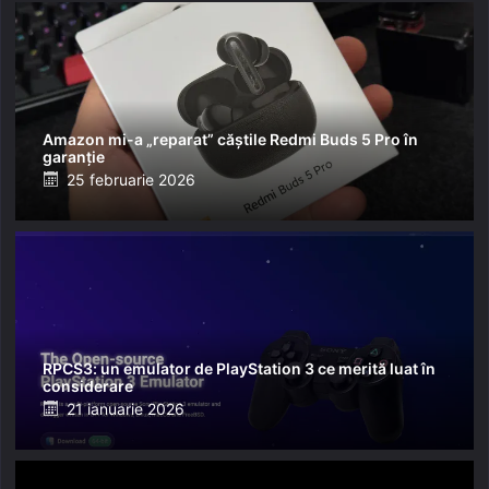
Amazon mi-a „reparat” căștile Redmi Buds 5 Pro în
garanție
Posted
25 februarie 2026
on
RPCS3: un emulator de PlayStation 3 ce merită luat în
considerare
Posted
21 ianuarie 2026
on