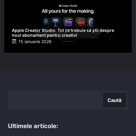
Apple Creator Studio: Tot ce trebuie să știi despre
noul abonament pentru creativi
Posted
15 ianuarie 2026
on
Caută
Caută
Ultimele articole: