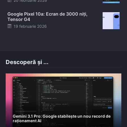
20 februarie 2026
on
Google Pixel 10a: Ecran de 3000 niți,
Tensor G4
Posted
19 februarie 2026
on
Descoperă și ...
Gemini 3.1 Pro: Google stabilește un nou record de
raționament AI