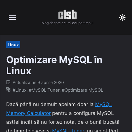
Skip
to
content
blog despre ce-mi ocupă timpul
Linux
Optimizare MySQL în
Linux
Posted
Actualizat în
9 aprilie 2020
on
#Linux
,
#MySQL Tuner
,
#Optimizare MySQL
Dacă până nu demult apelam doar la
MySQL
Memory Calculator
pentru a configura MySQL
astfel încât să nu forțez nota, de o bună bucată
de timp folosesc și
MySQL Tuner
, un script Perl