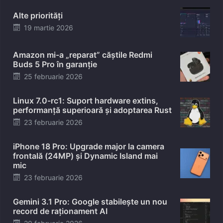
Alte priorități
Posted
19 martie 2026
on
Amazon mi-a „reparat” căștile Redmi
Buds 5 Pro în garanție
Posted
25 februarie 2026
on
Linux 7.0-rc1: Suport hardware extins,
performanță superioară și adoptarea Rust
Posted
23 februarie 2026
on
iPhone 18 Pro: Upgrade major la camera
frontală (24MP) și Dynamic Island mai
mic
Posted
23 februarie 2026
on
Gemini 3.1 Pro: Google stabilește un nou
record de raționament AI
Posted