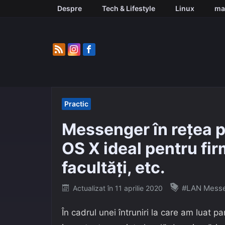
Skip
Despre
Tech & Lifestyle
Linux
ma
to
content
Practic
Messenger în rețea 
OS X ideal pentru firme
facultăți, etc.
Posted
#LAN Mess
Actualizat în
11 aprilie 2020
on
În cadrul unei întruniri la care am luat 