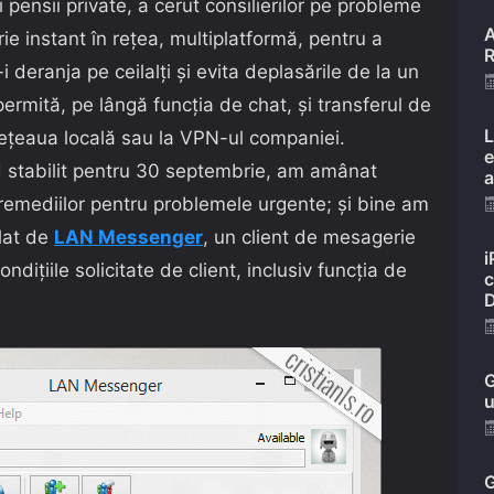
 pensii private, a cerut consilierilor pe probleme
A
e instant în rețea, multiplatformă, pentru a
R
-i deranja pe ceilalți și evita deplasările de la un
 permită, pe lângă funcția de chat, și transferul de
L
 rețeaua locală sau la VPN-ul companiei.
e
d stabilit pentru 30 septembrie, am amânat
a
remediilor pentru problemele urgente; și bine am
lat de
LAN Messenger
, un client de mesagerie
i
ndițiile solicitate de client, inclusiv funcția de
c
D
G
u
G