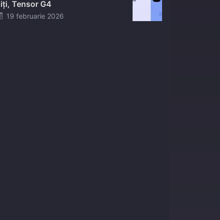
iți, Tensor G4
Posted
19 februarie 2026
on