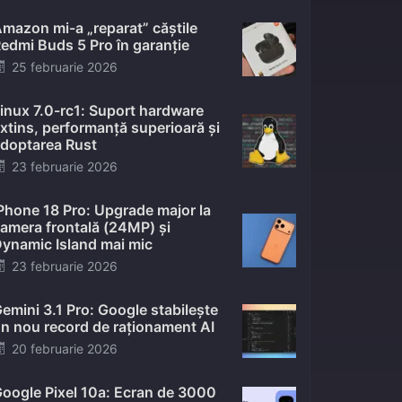
mazon mi-a „reparat” căștile
edmi Buds 5 Pro în garanție
Posted
25 februarie 2026
on
inux 7.0-rc1: Suport hardware
xtins, performanță superioară și
doptarea Rust
Posted
23 februarie 2026
on
Phone 18 Pro: Upgrade major la
amera frontală (24MP) și
ynamic Island mai mic
Posted
23 februarie 2026
on
emini 3.1 Pro: Google stabilește
n nou record de raționament AI
Posted
20 februarie 2026
on
oogle Pixel 10a: Ecran de 3000