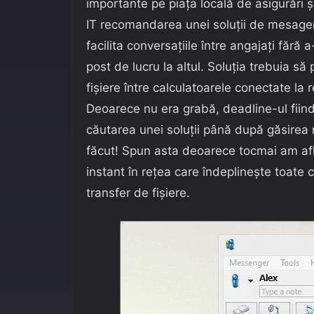
importante pe piața locală de asigurări și
IT recomandarea unei soluții de mesageri
facilita conversațiile între angajați fără a
post de lucru la altul. Soluția trebuia să
fișiere între calculatoarele conectate la
Deoarece nu era grabă, deadline-ul fiin
căutarea unei soluții până după găsirea 
făcut! Spun asta deoarece tocmai am af
instant în rețea care îndeplinește toate co
transfer de fișiere.