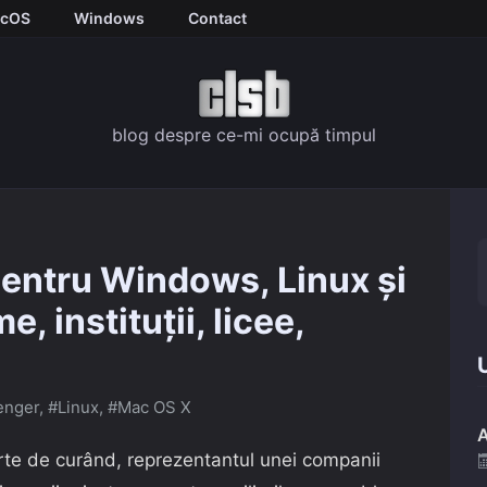
cOS
Windows
Contact
blog despre ce-mi ocupă timpul
pentru Windows, Linux și
, instituții, licee,
U
enger
,
#Linux
,
#Mac OS X
A
parte de curând, reprezentantul unei companii