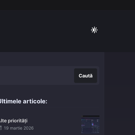
Caută
Caută
ltimele articole:
lte priorități
Posted
19 martie 2026
on