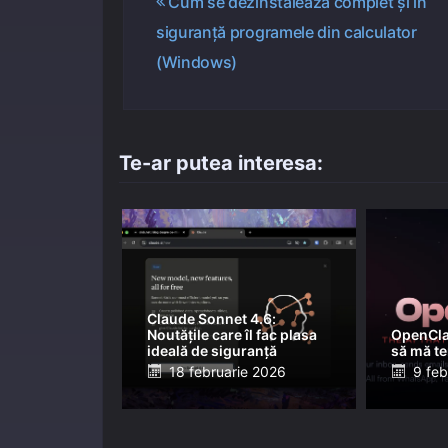
Navigare
Cum se dezinstalează complet și în
siguranță programele din calculator
în
(Windows)
articole
Te-ar putea interesa:
Claude Sonnet 4.6:
Noutățile care îl fac plasa
OpenClaw
ideală de siguranță
să mă t
Posted
Post
18 februarie 2026
9 feb
on
on