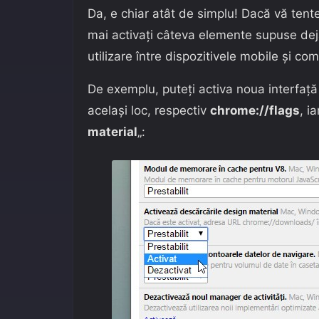
Da, e chiar atât de simplu! Dacă vă ten
mai activați câteva elemente supuse deja
utilizare între dispozitivele mobile și c
De exemplu, puteți activa noua interfaț
același loc, respectiv
chrome://flags
, i
material
„: