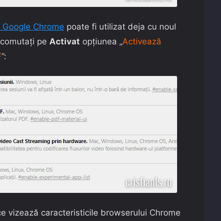
în Google Chrome
poate fi utilizat deja cu noul
, comutați pe
Activat
opțiunea „
Activează
F
”:
 ce vizează caracteristicile browserului Chrome