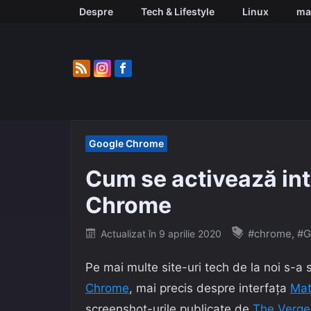
Skip
Despre
Tech & Lifestyle
Linux
ma
to
content
Google Chrome
Cum se activează int
Chrome
Posted
#chrome
,
#G
Actualizat în
9 aprilie 2020
on
Pe mai multe site-uri tech de la noi s-a 
Chrome
, mai precis despre interfața
Mat
screenshot-urile publicate de
The Verge