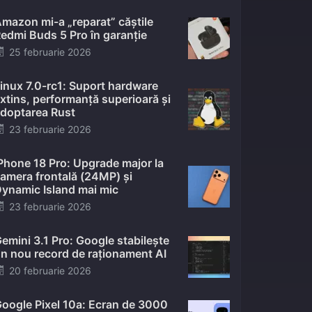
mazon mi-a „reparat” căștile
edmi Buds 5 Pro în garanție
Posted
25 februarie 2026
on
inux 7.0-rc1: Suport hardware
xtins, performanță superioară și
doptarea Rust
Posted
23 februarie 2026
on
Phone 18 Pro: Upgrade major la
amera frontală (24MP) și
ynamic Island mai mic
Posted
23 februarie 2026
on
emini 3.1 Pro: Google stabilește
n nou record de raționament AI
Posted
20 februarie 2026
on
oogle Pixel 10a: Ecran de 3000