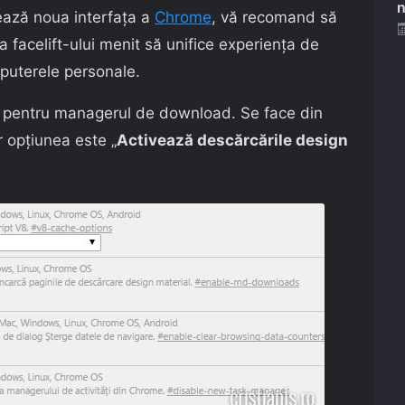
n
tează noua interfața a
Chrome
, vă recomand să
 facelift-ului menit să unifice experiența de
omputerele personale.
ă pentru managerul de download. Se face din
ar opțiunea este „
Activează descărcările design