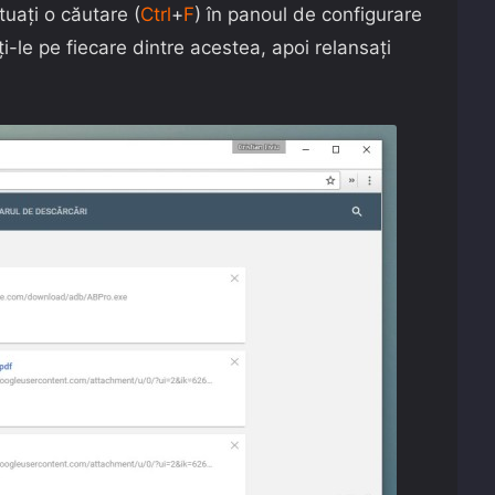
tuați o căutare (
Ctrl
+
F
) în panoul de configurare
ați-le pe fiecare dintre acestea, apoi relansați