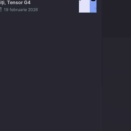
iți, Tensor G4
Posted
19 februarie 2026
on