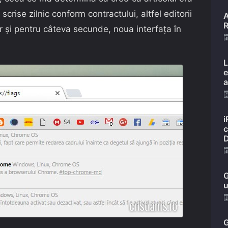
crise zilnic conform contractului, altfel editorii
A
R
hiar și pentru câteva secunde, noua interfața în
L
e
a
i
c
D
G
u
G