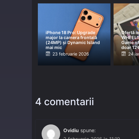
iPhone 18 Pro: Upgrade
Ofertă i
major la camera frontală
WHEELS
(24MP) și Dynamic Island
Game of 
mai mic
doar 12
Posted
Post
23 februarie 2026
24 ia
on
on
4 comentarii
Ovidiu
spune: