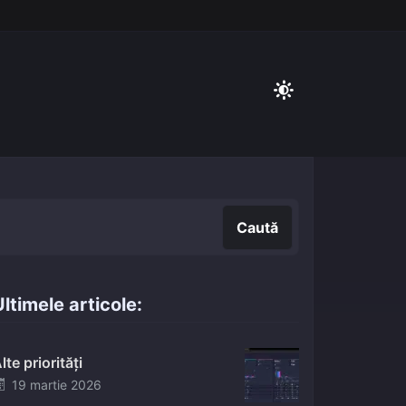
Caută
Caută
ltimele articole:
lte priorități
Posted
19 martie 2026
on