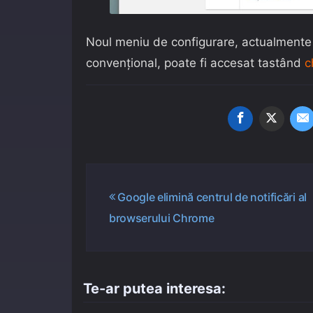
Noul meniu de configurare, actualmente i
convențional, poate fi accesat tastând
c
Navigare
Google elimină centrul de notificări al
browserului Chrome
în
articole
Te-ar putea interesa: