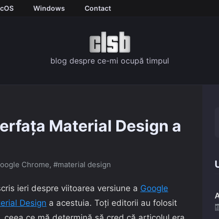
cOS
Windows
Contact
blog despre ce-mi ocupă timpul
erfața Material Design a
U
oogle Chrome
,
#material design
scris ieri despre viitoarea versiune a
Google
A
erial Design
a acestuia. Toți editorii au folosit
, ceea ce mă determină să cred că articolul era