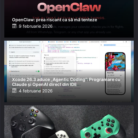
OpenClaw: prea riscant ca să mă tenteze
Posted
9 februarie 2026
on
Xcode 26.3 aduce „Agentic Coding”: Programare cu
Claude și OpenAI direct din IDE
Posted
4 februarie 2026
on