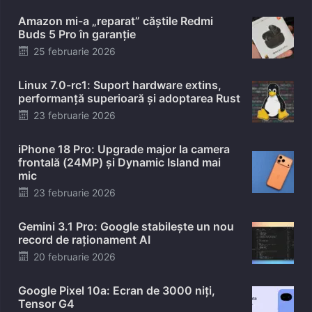
Amazon mi-a „reparat” căștile Redmi
Buds 5 Pro în garanție
Posted
25 februarie 2026
on
Linux 7.0-rc1: Suport hardware extins,
performanță superioară și adoptarea Rust
Posted
23 februarie 2026
on
iPhone 18 Pro: Upgrade major la camera
frontală (24MP) și Dynamic Island mai
mic
Posted
23 februarie 2026
on
Gemini 3.1 Pro: Google stabilește un nou
record de raționament AI
Posted
20 februarie 2026
on
Google Pixel 10a: Ecran de 3000 niți,
Tensor G4