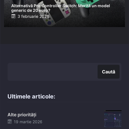
Alternativă Pro Controller Switch: Merită un model
generic de 20 euro?
Posted
3 februarie 2026
on
Caută
Caută
Ultimele articole:
Alte priorități
Posted
19 martie 2026
on