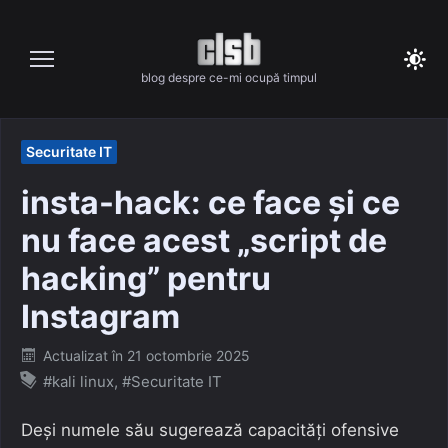
Skip
to
content
blog despre ce-mi ocupă timpul
Securitate IT
insta-hack: ce face și ce
nu face acest „script de
hacking” pentru
Instagram
Posted
Actualizat în
21 octombrie 2025
on
#kali linux
,
#Securitate IT
Deși numele său sugerează capacități ofensive