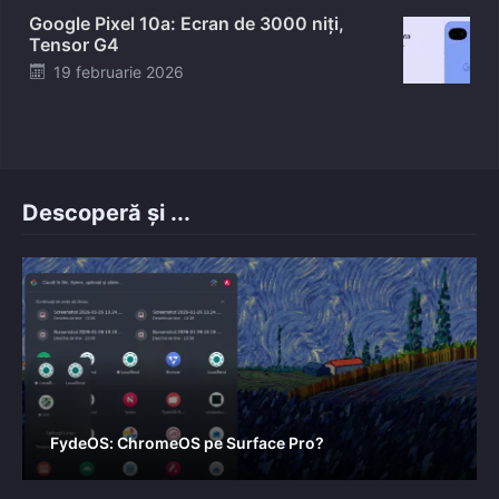
Google Pixel 10a: Ecran de 3000 niți,
Tensor G4
Posted
19 februarie 2026
on
Descoperă și ...
FydeOS: ChromeOS pe Surface Pro?