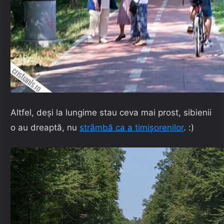
Altfel, deși la lungime stau ceva mai prost, sibienii
o au dreaptă, nu
strâmbă ca a timișorenilor
. :)