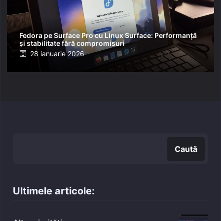
Fedora pe Surface Pro cu Linux Surface: Performanță
și stabilitate fără compromisuri
Posted
28 ianuarie 2026
on
Caută
Caută
Ultimele articole: