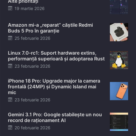
Alte priorități
Posted
19 martie 2026
on
Amazon mi-a „reparat” căștile Redmi
Buds 5 Pro în garanție
Posted
25 februarie 2026
on
Linux 7.0-rc1: Suport hardware extins,
performanță superioară și adoptarea Rust
Posted
23 februarie 2026
on
iPhone 18 Pro: Upgrade major la camera
frontală (24MP) și Dynamic Island mai
mic
Posted
23 februarie 2026
on
Gemini 3.1 Pro: Google stabilește un nou
record de raționament AI
Posted
20 februarie 2026
on