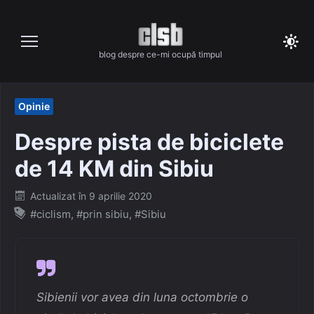
Skip
to
content
blog despre ce-mi ocupă timpul
Opinie
Despre pista de biciclete
de 14 KM din Sibiu
Posted
Actualizat în
9 aprilie 2020
on
#ciclism
,
#prin sibiu
,
#Sibiu
Sibienii vor avea din luna octombrie o