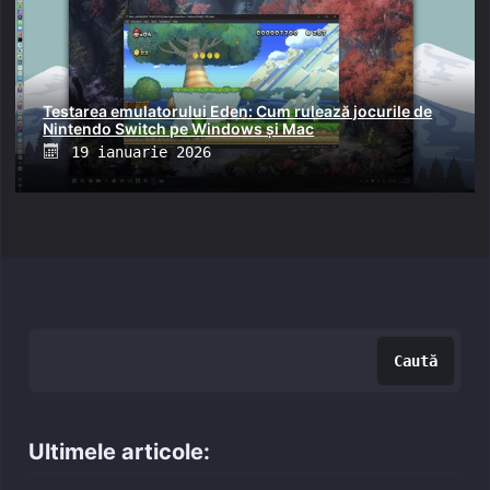
Testarea emulatorului Eden: Cum rulează jocurile de
Nintendo Switch pe Windows și Mac
Posted
19 ianuarie 2026
on
Caută
Caută
Ultimele articole: