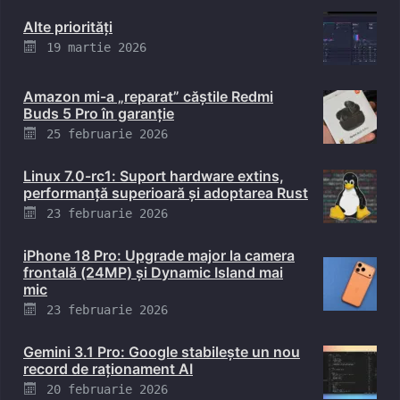
Alte priorități
Posted
19 martie 2026
on
Amazon mi-a „reparat” căștile Redmi
Buds 5 Pro în garanție
Posted
25 februarie 2026
on
Linux 7.0-rc1: Suport hardware extins,
performanță superioară și adoptarea Rust
Posted
23 februarie 2026
on
iPhone 18 Pro: Upgrade major la camera
frontală (24MP) și Dynamic Island mai
mic
Posted
23 februarie 2026
on
Gemini 3.1 Pro: Google stabilește un nou
record de raționament AI
Posted
20 februarie 2026