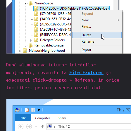
După eliminarea tuturor intrărilor
menționate, reveniți la
File Explorer
și
executați
click-dreapta
»
Refresh
, în orice
loc liber, pentru a vedea rezultatul.