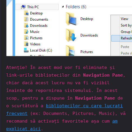
Atenție! În acest mod vor fi eliminate și
link-urile bibliotecilor din
Navigation Pane
,
chiar dacă acest lucru nu va fi vizibil
înainte de repornirea sistemului. În acest
scop, pentru a dispune în
Navigation Pane
de
o scurtătură a
bibliotecilor cu care lucrați
frecvent
(ex: Documents, Pictures, Music), vă
recomand să activați favoritele așa cum
am
explicat aici
.