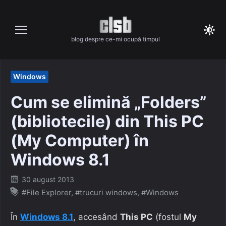
Skip
to
content
blog despre ce-mi ocupă timpul
Windows
Cum se elimină „Folders”
(bibliotecile) din This PC
(My Computer) în
Windows 8.1
Posted
30 august 2013
on
#File Explorer
,
#trucuri windows
,
#Windows
În
Windows 8.1
, accesând
This PC
(fostul
My