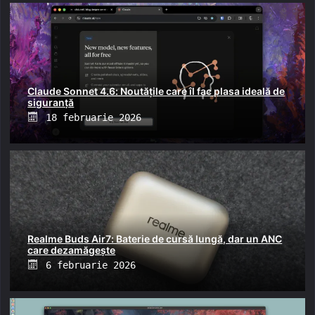
Claude Sonnet 4.6: Noutățile care îl fac plasa ideală de
siguranță
Posted
18 februarie 2026
on
Realme Buds Air7: Baterie de cursă lungă, dar un ANC
care dezamăgește
Posted
6 februarie 2026
on