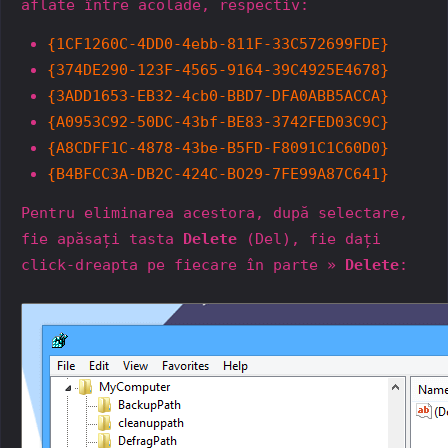
aflate între acolade, respectiv:
{1CF1260C-4DD0-4ebb-811F-33C572699FDE}
{374DE290-123F-4565-9164-39C4925E4678}
{3ADD1653-EB32-4cb0-BBD7-DFA0ABB5ACCA}
{A0953C92-50DC-43bf-BE83-3742FED03C9C}
{A8CDFF1C-4878-43be-B5FD-F8091C1C60D0}
{B4BFCC3A-DB2C-424C-BO29-7FE99A87C641}
Pentru eliminarea acestora, după selectare,
fie apăsați tasta
Delete
(Del), fie dați
click-dreapta pe fiecare în parte »
Delete
: