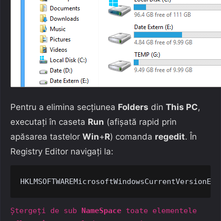
Pentru a elimina secțiunea
Folders
din
This PC
,
executați în caseta
Run
(afișată rapid prin
apăsarea tastelor
Win
+
R
) comanda
regedit
. În
Registry Editor navigați la:
HKLMSOFTWAREMicrosoftWindowsCurrentVersionExp
Ștergeți de sub
NameSpace
toate elementele