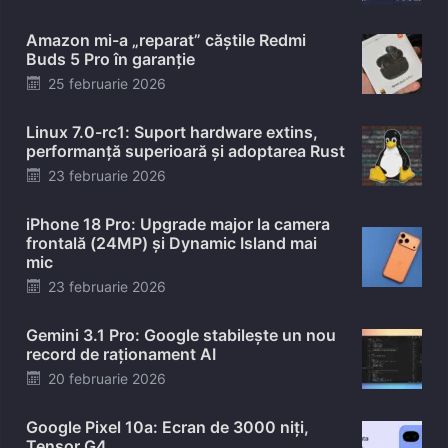
on
Amazon mi-a „reparat” căștile Redmi
Buds 5 Pro în garanție
Posted
25 februarie 2026
on
Linux 7.0-rc1: Suport hardware extins,
performanță superioară și adoptarea Rust
Posted
23 februarie 2026
on
iPhone 18 Pro: Upgrade major la camera
frontală (24MP) și Dynamic Island mai
mic
Posted
23 februarie 2026
on
Gemini 3.1 Pro: Google stabilește un nou
record de raționament AI
Posted
20 februarie 2026
on
Google Pixel 10a: Ecran de 3000 niți,
Tensor G4