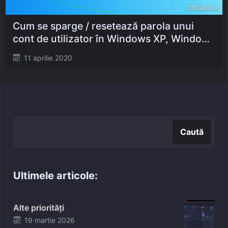
Cum se sparge / resetează parola unui
cont de utilizator în Windows XP, Windows
7 sau Windows 8
Posted
11 aprilie 2020
on
Caută
Caută
Ultimele articole:
Alte priorități
Posted
19 martie 2026