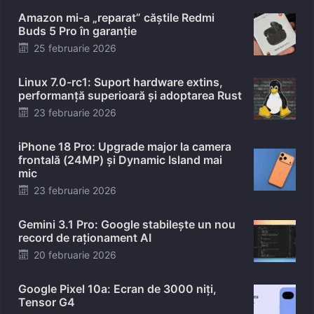
Amazon mi-a „reparat” căștile Redmi
Buds 5 Pro în garanție
Posted
25 februarie 2026
on
Linux 7.0-rc1: Suport hardware extins,
performanță superioară și adoptarea Rust
Posted
23 februarie 2026
on
iPhone 18 Pro: Upgrade major la camera
frontală (24MP) și Dynamic Island mai
mic
Posted
23 februarie 2026
on
Gemini 3.1 Pro: Google stabilește un nou
record de raționament AI
Posted
20 februarie 2026
on
Google Pixel 10a: Ecran de 3000 niți,
Tensor G4