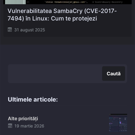
Vulnerabilitatea SambaCry (CVE-2017-
7494) în Linux: Cum te protejezi
Posted
31 august 2025
on
Caută
Caută
Ultimele articole:
Alte priorități
Posted
19 martie 2026
on