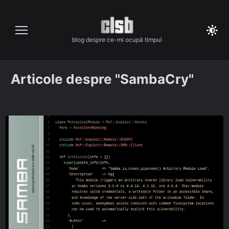
Skip
to
content
blog despre ce-mi ocupă timpul
Articole despre "SambaCry"