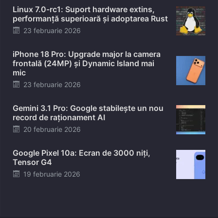
Linux 7.0-rc1: Suport hardware extins,
performanță superioară și adoptarea Rust
Posted
23 februarie 2026
on
iPhone 18 Pro: Upgrade major la camera
frontală (24MP) și Dynamic Island mai
mic
Posted
23 februarie 2026
on
Gemini 3.1 Pro: Google stabilește un nou
record de raționament AI
Posted
20 februarie 2026
on
Google Pixel 10a: Ecran de 3000 niți,
Tensor G4
Posted
19 februarie 2026
on