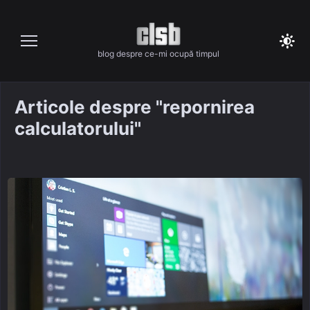
Skip
to
content
blog despre ce-mi ocupă timpul
Articole despre "repornirea
calculatorului"