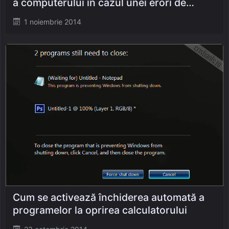
a computerului în cazul unei erori de
sistem
Posted
1 noiembrie 2014
on
Cum se activează închiderea automată a
programelor la oprirea calculatorului
Posted