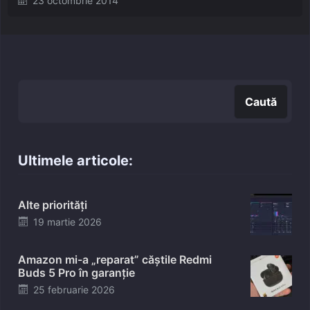
23 octombrie 2014
on
Caută
Caută
Ultimele articole:
Alte priorități
Posted
19 martie 2026
on
Amazon mi-a „reparat” căștile Redmi
Buds 5 Pro în garanție
Posted
25 februarie 2026
on