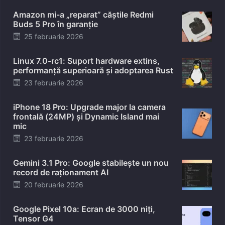
Amazon mi-a „reparat” căștile Redmi
Buds 5 Pro în garanție
Posted
25 februarie 2026
on
Linux 7.0-rc1: Suport hardware extins,
performanță superioară și adoptarea Rust
Posted
23 februarie 2026
on
iPhone 18 Pro: Upgrade major la camera
frontală (24MP) și Dynamic Island mai
mic
Posted
23 februarie 2026
on
Gemini 3.1 Pro: Google stabilește un nou
record de raționament AI
Posted
20 februarie 2026
on
Google Pixel 10a: Ecran de 3000 niți,
Tensor G4