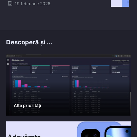
Posted
19 februarie 2026
on
Descoperă și ...
Alte priorități