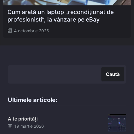
Cum arată un laptop „recondiționat de
profesioniști”, la vânzare pe eBay
Posted
4 octombrie 2025
on
Caută
Caută
Ultimele articole:
Alte priorități
Posted
19 martie 2026
on