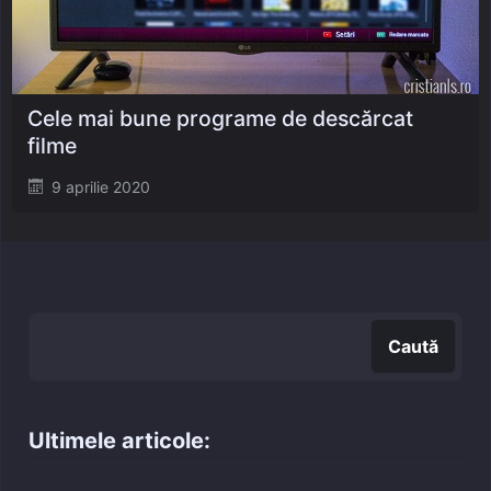
Cele mai bune programe de descărcat
filme
Posted
9 aprilie 2020
on
Caută
Caută
Ultimele articole: