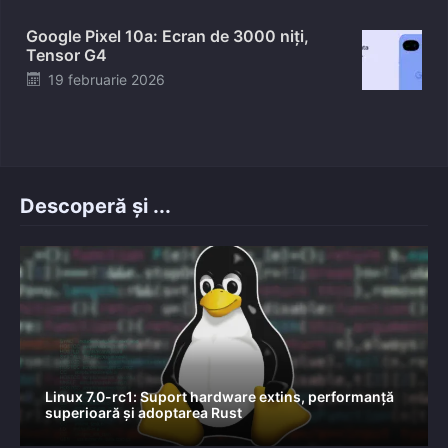
on
Google Pixel 10a: Ecran de 3000 niți,
Tensor G4
Posted
19 februarie 2026
on
Descoperă și ...
Linux 7.0-rc1: Suport hardware extins, performanță
superioară și adoptarea Rust