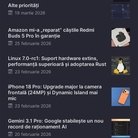
Alte priorități
Posted
19 martie 2026
on
Amazon mi-a „reparat” căștile Redmi
Buds 5 Pro în garanție
Posted
25 februarie 2026
on
Linux 7.0-rc1: Suport hardware extins,
performanță superioară și adoptarea Rust
Posted
23 februarie 2026
on
iPhone 18 Pro: Upgrade major la camera
frontală (24MP) și Dynamic Island mai
mic
Posted
23 februarie 2026
on
Gemini 3.1 Pro: Google stabilește un nou
record de raționament AI
Posted
20 februarie 2026