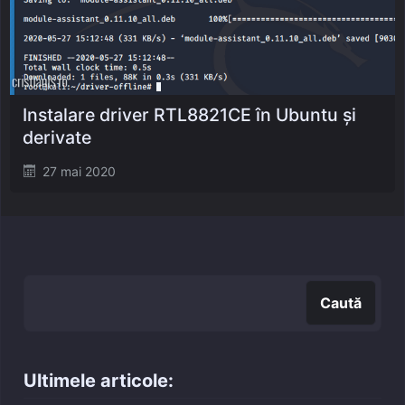
Instalare driver RTL8821CE în Ubuntu și
derivate
Posted
27 mai 2020
on
Caută
Caută
Ultimele articole: