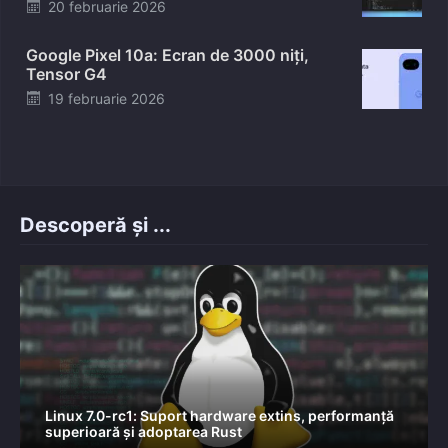
Posted
20 februarie 2026
on
Google Pixel 10a: Ecran de 3000 niți,
Tensor G4
Posted
19 februarie 2026
on
Descoperă și ...
Linux 7.0-rc1: Suport hardware extins, performanță
superioară și adoptarea Rust