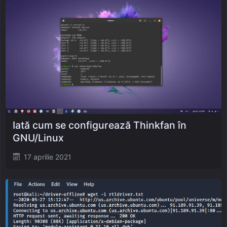
Iată cum se configurează Thinkfan în
GNU/Linux
Posted
17 aprilie 2021
on