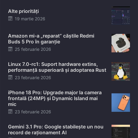
Alte priorități
Posted
19 martie 2026
on
Amazon mi-a „reparat” căștile Redmi
Buds 5 Pro în garanție
Posted
25 februarie 2026
on
Linux 7.0-rc1: Suport hardware extins,
performanță superioară și adoptarea Rust
Posted
23 februarie 2026
on
iPhone 18 Pro: Upgrade major la camera
frontală (24MP) și Dynamic Island mai
mic
Posted
23 februarie 2026
on
Gemini 3.1 Pro: Google stabilește un nou
record de raționament AI