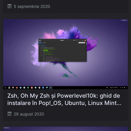
Posted
5 septembrie 2020
on
Zsh, Oh My Zsh și Powerlevel10k: ghid de
instalare în Pop!_OS, Ubuntu, Linux Mint…
Posted
29 august 2020
on