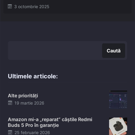
Posted
3 octombrie 2025
on
Caută
Caută
Ultimele articole:
Alte priorități
Posted
19 martie 2026
on
Amazon mi-a „reparat” căștile Redmi
Buds 5 Pro în garanție
Posted
25 februarie 2026