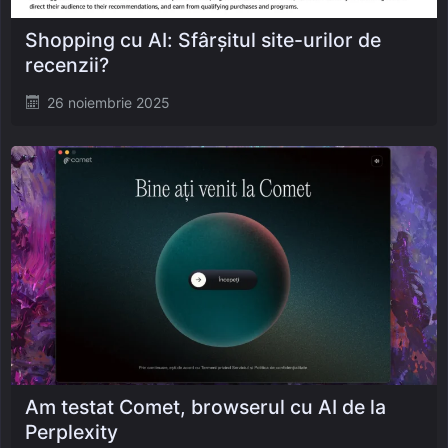
Shopping cu AI: Sfârșitul site-urilor de
recenzii?
Posted
26 noiembrie 2025
on
Am testat Comet, browserul cu AI de la
Perplexity