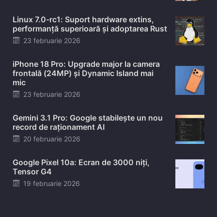
on
Linux 7.0-rc1: Suport hardware extins,
performanță superioară și adoptarea Rust
Posted
23 februarie 2026
on
iPhone 18 Pro: Upgrade major la camera
frontală (24MP) și Dynamic Island mai
mic
Posted
23 februarie 2026
on
Gemini 3.1 Pro: Google stabilește un nou
record de raționament AI
Posted
20 februarie 2026
on
Google Pixel 10a: Ecran de 3000 niți,
Tensor G4
Posted
19 februarie 2026
on