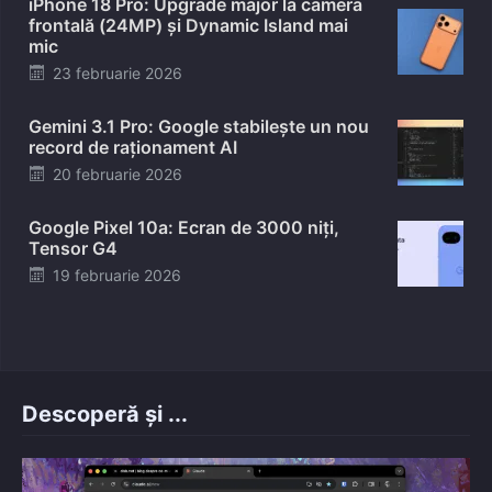
iPhone 18 Pro: Upgrade major la camera
frontală (24MP) și Dynamic Island mai
mic
Posted
23 februarie 2026
on
Gemini 3.1 Pro: Google stabilește un nou
record de raționament AI
Posted
20 februarie 2026
on
Google Pixel 10a: Ecran de 3000 niți,
Tensor G4
Posted
19 februarie 2026
on
Descoperă și ...