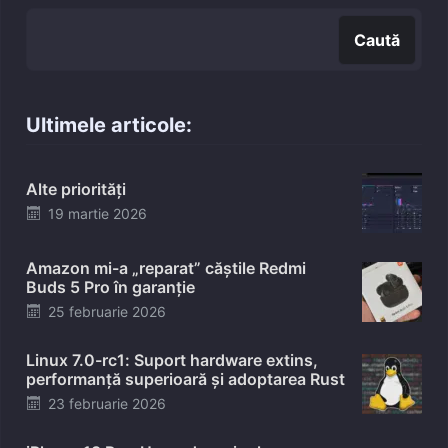
Caută
Ultimele articole:
Alte priorități
Posted
19 martie 2026
on
Amazon mi-a „reparat” căștile Redmi
Buds 5 Pro în garanție
Posted
25 februarie 2026
on
Linux 7.0-rc1: Suport hardware extins,
performanță superioară și adoptarea Rust
Posted
23 februarie 2026
on