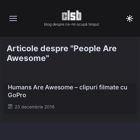
Skip
to
content
blog despre ce-mi ocupă timpul
Articole despre "People Are
Awesome"
Humans Are Awesome – clipuri filmate cu
GoPro
Posted
23 decembrie 2016
on
Caută