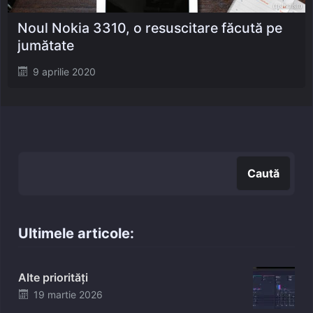
Noul Nokia 3310, o resuscitare făcută pe
jumătate
Posted
9 aprilie 2020
on
Caută
Caută
Ultimele articole:
Alte priorități
Posted
19 martie 2026
on