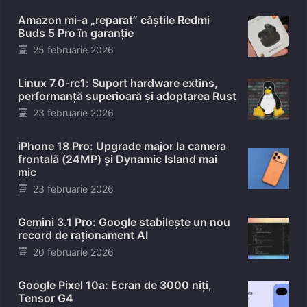
Amazon mi-a „reparat” căștile Redmi
Buds 5 Pro în garanție
Posted
25 februarie 2026
on
Linux 7.0-rc1: Suport hardware extins,
performanță superioară și adoptarea Rust
Posted
23 februarie 2026
on
iPhone 18 Pro: Upgrade major la camera
frontală (24MP) și Dynamic Island mai
mic
Posted
23 februarie 2026
on
Gemini 3.1 Pro: Google stabilește un nou
record de raționament AI
Posted
20 februarie 2026
on
Google Pixel 10a: Ecran de 3000 niți,
Tensor G4