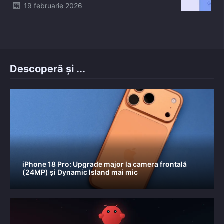
Posted
19 februarie 2026
on
Descoperă și ...
iPhone 18 Pro: Upgrade major la camera frontală
(24MP) și Dynamic Island mai mic