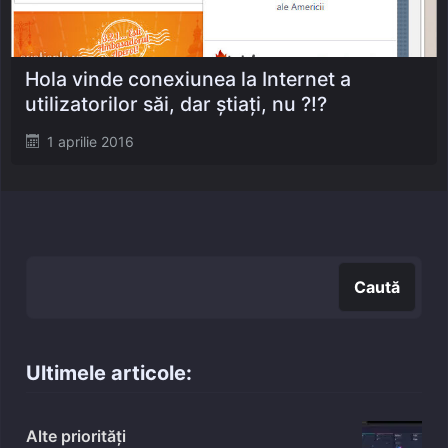
Hola vinde conexiunea la Internet a
utilizatorilor săi, dar știați, nu ?!?
Posted
1 aprilie 2016
on
Caută
Caută
Ultimele articole:
Alte priorități