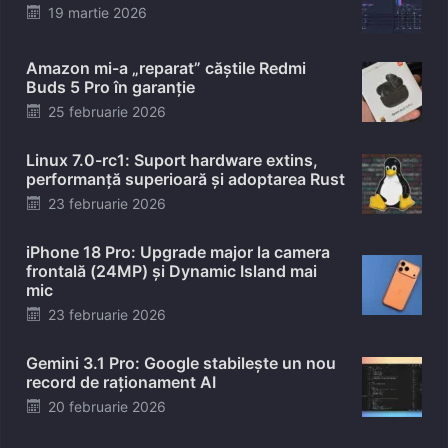
Posted
19 martie 2026
on
Amazon mi-a „reparat” căștile Redmi
Buds 5 Pro în garanție
Posted
25 februarie 2026
on
Linux 7.0-rc1: Suport hardware extins,
performanță superioară și adoptarea Rust
Posted
23 februarie 2026
on
iPhone 18 Pro: Upgrade major la camera
frontală (24MP) și Dynamic Island mai
mic
Posted
23 februarie 2026
on
Gemini 3.1 Pro: Google stabilește un nou
record de raționament AI
Posted
20 februarie 2026
on