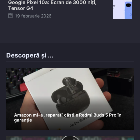
Google Pixel 10a: Ecran de 3000 niți,
Tensor G4
Posted
19 februarie 2026
on
Descoperă și ...
Amazon mi-a „reparat” căștile Redmi Buds 5 Pro în
garanție