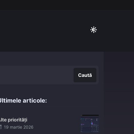
Caută
Caută
ltimele articole:
lte priorități
Posted
19 martie 2026
on