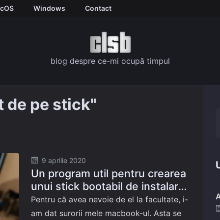
cOS
Windows
Contact
blog despre ce-mi ocupă timpul
 de pe stick"
Posted
9 aprilie 2020
U
Un program util pentru crearea
on
unui stick bootabil de instalare
A
a Mac OS X în Windows
Pentru că avea nevoie de el la facultate, i-
am dat surorii mele macbook-ul. Asta se