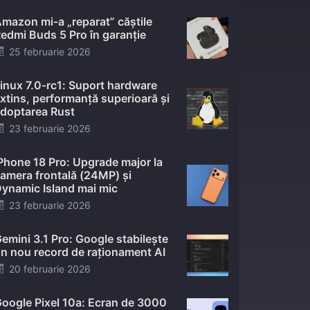
mazon mi-a „reparat” căștile
edmi Buds 5 Pro în garanție
Posted
25 februarie 2026
on
inux 7.0-rc1: Suport hardware
xtins, performanță superioară și
doptarea Rust
Posted
23 februarie 2026
on
Phone 18 Pro: Upgrade major la
amera frontală (24MP) și
ynamic Island mai mic
Posted
23 februarie 2026
on
emini 3.1 Pro: Google stabilește
n nou record de raționament AI
Posted
20 februarie 2026
on
oogle Pixel 10a: Ecran de 3000