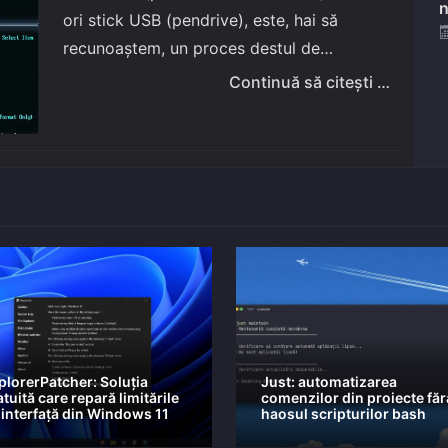
n
ori stick USB (pendrive), este, hai să
recunoaștem, un proces destul de
complicat pentru acele persoane care fac
Continuă să citești …
asta pentru prima dată în viață. Pentru
aceștia am…
plorerPatcher: Soluția
Just: automatizarea
tuită care repară limitările
comenzilor din proiecte făr
 interfață din Windows 11
haosul scripturilor bash