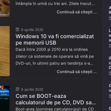
întâmpla în urmă cu trei ani. Zilele trecute,
A
după o săptămână în care s-a plictisit prin
Continuă să citești …
R
depozitele…
Posted
9 aprilie 2020
L
e
Windows 10 va fi comercializat
on
a
pe memorii USB
Dacă între 2000 și 2010 era la ordinea
zilelor ca sistemele de operare să vină pe
i
c
DVD-uri, în ultimii patru ani tendința s-a
D
schimbat, ISO-urile și stick-urile USB
Continuă să citești …
bucurându-se de o din…
G
Posted
9 aprilie 2020
u
Cum se BOOT-eaza
on
calculatorul de pe CD, DVD sau
memorie USB /pendrive
G
Boot-area (pornirea calculatorului) de CD