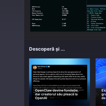
Descoperă și ...
OpenClaw devine fundație,
Ex
dar creatorul său pleacă la
gra
OpenAI
de