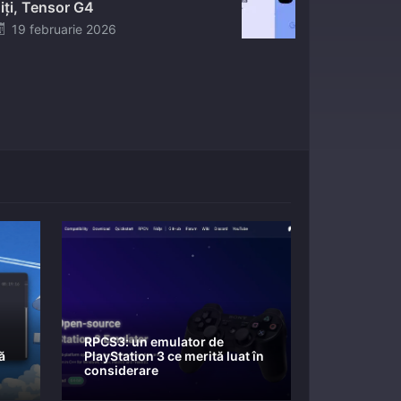
iți, Tensor G4
Posted
19 februarie 2026
on
RPCS3: un emulator de
ă
PlayStation 3 ce merită luat în
considerare