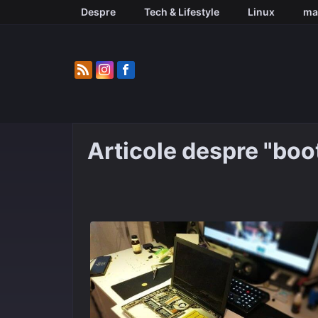
Skip
Despre
Tech & Lifestyle
Linux
ma
to
content
Articole despre "boot