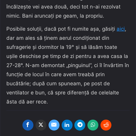
încălzește vei avea două, deci tot n-ai rezolvat
nimic. Bani aruncați pe geam, la propriu.
Posibile soluții, dacă pot fi numite așa, găsiți
aici
,
dar am ales să ținem aerul condiționat din
sufragerie și dormitor la 19° și să lăsăm toate
ușile deschise pe timp de zi pentru a avea casa la
27-28°. N-am demontat „pinguinul”, ci îl învârtim în
funcție de locul în care avem treabă prin
bucătărie; după cum spuneam, pe post de
ventilator e bun, că spre diferență de celelalte
ăsta dă aer rece.