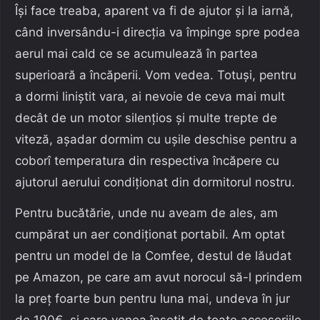
Își face treaba, aparent va fi de ajutor și la iarnă,
când inversându-i direcția va împinge spre podea
aerul mai cald ce se acumulează în partea
superioară a încăperii. Vom vedea. Totuși, pentru
a dormi liniștit vara, ai nevoie de ceva mai mult
decât de un motor silențios și multe trepte de
viteză, așadar dormim cu ușile deschise pentru a
coborî temperatura din respectiva încăpere cu
ajutorul aerului condiționat din dormitorul nostru.
Pentru bucătărie, unde nu aveam de ales, am
cumpărat un aer condiționat portabil. Am optat
pentru un model de la Comfee, destul de lăudat
pe Amazon, pe care am avut norocul să-l prindem
la preț foarte bun pentru luna mai, undeva în jur
de 190€, și care venea însoțit de toate accesoriile