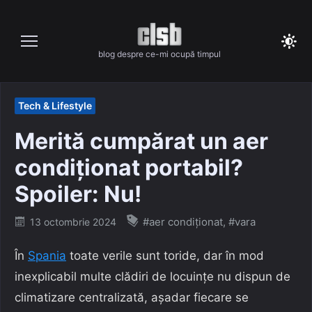
Skip
to
content
blog despre ce-mi ocupă timpul
Tech & Lifestyle
Merită cumpărat un aer
condiționat portabil?
Spoiler: Nu!
Posted
#aer condiționat
,
#vara
13 octombrie 2024
on
În
Spania
toate verile sunt toride, dar în mod
inexplicabil multe clădiri de locuințe nu dispun de
climatizare centralizată, așadar fiecare se