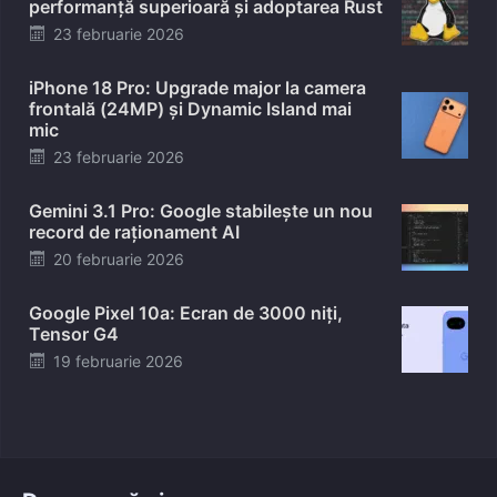
performanță superioară și adoptarea Rust
Posted
23 februarie 2026
on
iPhone 18 Pro: Upgrade major la camera
frontală (24MP) și Dynamic Island mai
mic
Posted
23 februarie 2026
on
Gemini 3.1 Pro: Google stabilește un nou
record de raționament AI
Posted
20 februarie 2026
on
Google Pixel 10a: Ecran de 3000 niți,
Tensor G4
Posted
19 februarie 2026
on