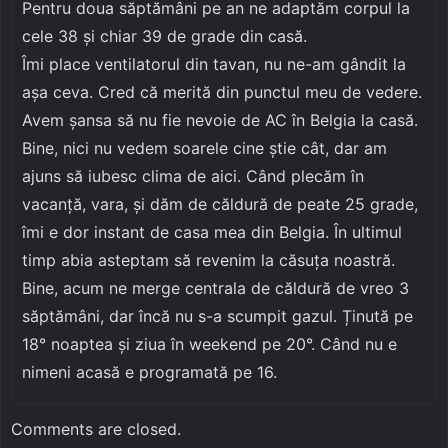
Pentru doua săptămâni pe an ne adaptăm corpul la
cele 38 și chiar 39 de grade din casă.
Îmi place ventilatorul din tavan, nu ne-am gândit la
așa ceva. Cred că merită din punctul meu de vedere.
Avem șansa să nu fie nevoie de AC în Belgia la casă.
Bine, nici nu vedem soarele cine ştie cât, dar am
ajuns să iubesc clima de aici. Când plecăm în
vacanță, vara, și dăm de căldură de peate 25 grade,
îmi e dor instant de casa mea din Belgia. În ultimul
timp abia asteptam să revenim la căsuța noastră.
Bine, acum ne merge centrala de căldură de vreo 3
săptămâni, dar încă nu s-a scumpit gazul. Ținută pe
18° noaptea și ziua în weekend pe 20°. Când nu e
nimeni acasă e programată pe 16.
Comments are closed.