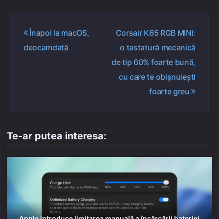
Navigare
Înapoi la macOS,
Corsair K65 RGB MINI:
în
deocamdată
o tastatură mecanică
articole
de tip 60% foarte bună,
cu care te obișnuiești
foarte greu
Te-ar putea interesa:
Apple introduce limitarea manuală a încărcării bateriei