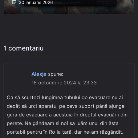
Posted
30 ianuarie 2026
on
1 comentariu
Alexje
spune:
16 octombrie 2024 la 23:33
Ca să scurtezi lungimea tubului de evacuare nu ai
decât să urci aparatul pe ceva suport până ajunge
gura de evacuare a acestuia în dreptul evacuării din
perete. Ne gândeam și noi să luăm unul din ăsta
portabil pentru în Ro la țară, dar ne-am răzgândit.