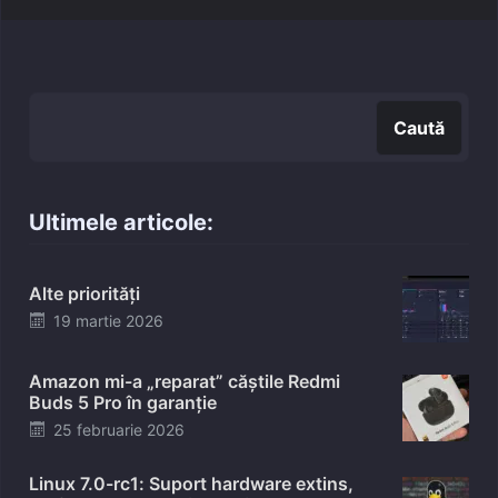
Caută
Caută
Ultimele articole:
Alte priorități
Posted
19 martie 2026
on
Amazon mi-a „reparat” căștile Redmi
Buds 5 Pro în garanție
Posted
25 februarie 2026
on
Linux 7.0-rc1: Suport hardware extins,