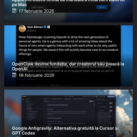
pe Mac
Posted
17 februarie 2026
on
OpenClaw devine fundație, dar creatorul său pleacă la
OpenAI
Posted
16 februarie 2026
on
Google Antigravity: Alternativa gratuită la Cursor și
GPT Codex