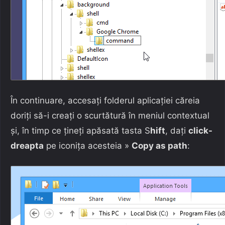
În continuare, accesați folderul aplicației căreia
doriți să-i creați o scurtătură în meniul contextual
și, în timp ce țineți apăsată tasta S
hift
, dați
click-
dreapta
pe iconița acesteia »
Copy as path
: