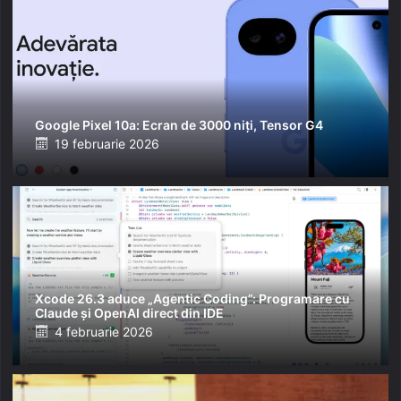
Google Pixel 10a: Ecran de 3000 niți, Tensor G4
Posted
19 februarie 2026
on
Xcode 26.3 aduce „Agentic Coding”: Programare cu
Claude și OpenAI direct din IDE
Posted
4 februarie 2026
on