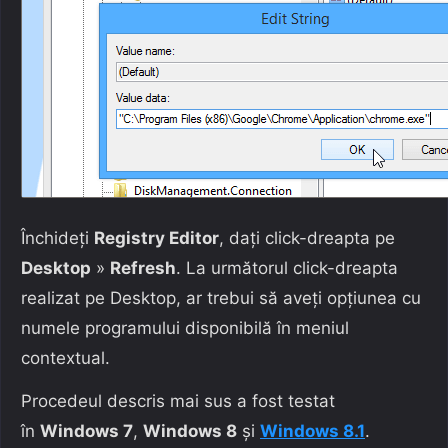
Închideți
Registry Editor
, dați click-dreapta pe
Desktop
»
Refresh
. La următorul click-dreapta
realizat pe Desktop, ar trebui să aveți opțiunea cu
numele programului disponibilă în meniul
contextual.
Procedeul descris mai sus a fost testat
în
Windows 7
,
Windows 8
și
Windows 8.1
.