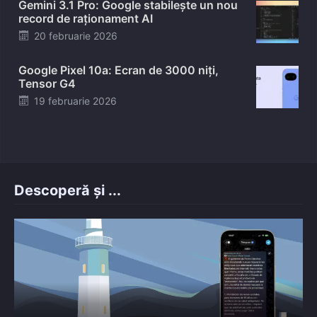
Gemini 3.1 Pro: Google stabilește un nou
record de raționament AI
Posted
20 februarie 2026
on
Google Pixel 10a: Ecran de 3000 niți,
Tensor G4
Posted
19 februarie 2026
on
Descoperă și ...