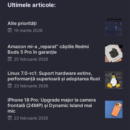
Ultimele articole:
Alte priorități
Posted
19 martie 2026
on
Amazon mi-a „reparat” căștile Redmi
Buds 5 Pro în garanție
Posted
25 februarie 2026
on
Linux 7.0-rc1: Suport hardware extins,
performanță superioară și adoptarea Rust
Posted
23 februarie 2026
on
iPhone 18 Pro: Upgrade major la camera
frontală (24MP) și Dynamic Island mai
mic
Posted
23 februarie 2026
on