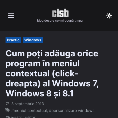
Skip
to
content
blog despre ce-mi ocupă timpul
Practic
Windows
Cum poți adăuga orice
program în meniul
contextual (click-
dreapta) al Windows 7,
Windows 8 și 8.1
Posted
3 septembrie 2013
on
#meniul contextual
,
#personalizare windows
,
#Registry Editor