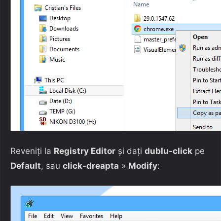
Reveniți la
Registry Editor
și dați
dublu-click
pe
Default
, sau
click-dreapta
»
Modify
: