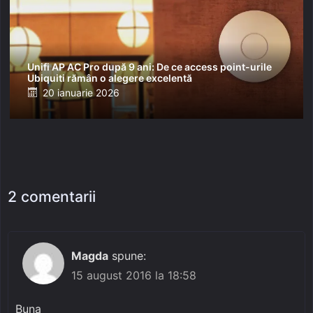
Unifi AP AC Pro după 9 ani: De ce access point-urile
Ubiquiti rămân o alegere excelentă
Posted
20 ianuarie 2026
on
2 comentarii
Magda
spune:
15 august 2016 la 18:58
Buna