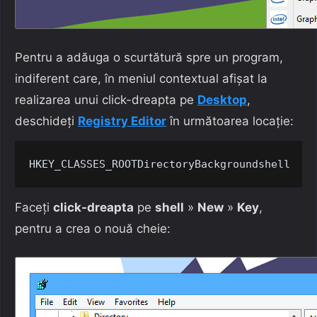
Pentru a adăuga o scurtătură spre un program,
indiferent care, în meniul contextual afișat la
realizarea unui click-dreapta pe
Desktop
,
deschideți
Registry Editor
în următoarea locație:
HKEY_CLASSES_ROOTDirectoryBackgroundshell
Faceți
click-dreapta
pe
shell
»
New
»
Key
,
pentru a crea o nouă cheie: