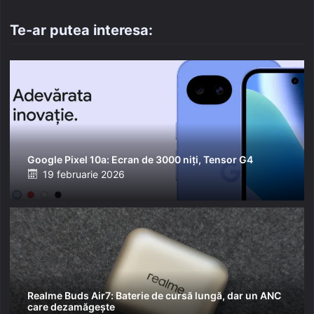
Te-ar putea interesa:
Google Pixel 10a: Ecran de 3000 niți, Tensor G4
Posted
19 februarie 2026
on
Realme Buds Air7: Baterie de cursă lungă, dar un ANC
care dezamăgește