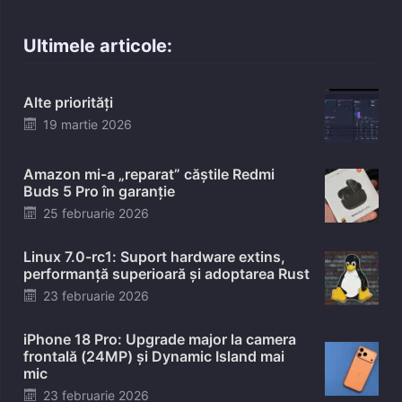
Ultimele articole:
Alte priorități
Posted
19 martie 2026
on
Amazon mi-a „reparat” căștile Redmi
Buds 5 Pro în garanție
Posted
25 februarie 2026
on
Linux 7.0-rc1: Suport hardware extins,
performanță superioară și adoptarea Rust
Posted
23 februarie 2026
on
iPhone 18 Pro: Upgrade major la camera
frontală (24MP) și Dynamic Island mai
mic
Posted
23 februarie 2026