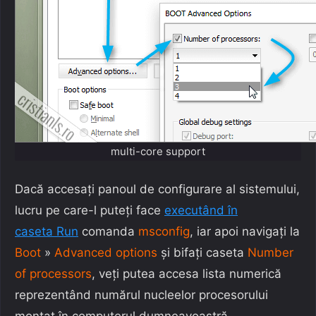
multi-core support
Dacă accesați panoul de configurare al sistemului,
lucru pe care-l puteți face
executând în
caseta Run
comanda
msconfig
, iar apoi navigați la
Boot
»
Advanced options
și bifați caseta
Number
of processors
, veți putea accesa lista numerică
reprezentând numărul nucleelor procesorului