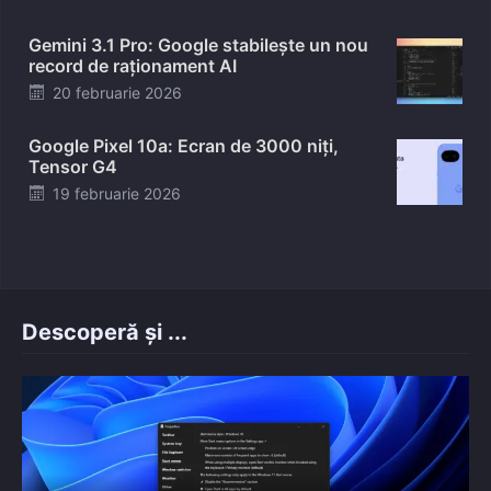
on
Gemini 3.1 Pro: Google stabilește un nou
record de raționament AI
Posted
20 februarie 2026
on
Google Pixel 10a: Ecran de 3000 niți,
Tensor G4
Posted
19 februarie 2026
on
Descoperă și ...