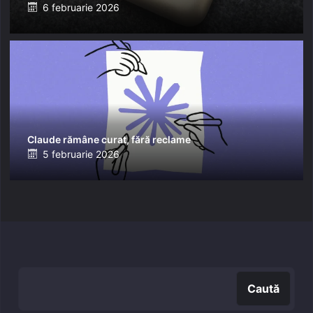
Posted
6 februarie 2026
on
Claude rămâne curat, fără reclame
Posted
5 februarie 2026
on
Caută
Caută