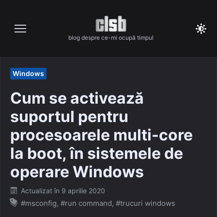
Skip
to
content
blog despre ce-mi ocupă timpul
Windows
Cum se activează
suportul pentru
procesoarele multi-core
la boot, în sistemele de
operare Windows
Posted
Actualizat în
9 aprilie 2020
on
#msconfig
,
#run command
,
#trucuri windows